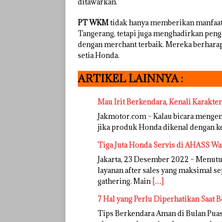
ditawarkan.
PT WKM
tidak hanya memberikan manfaat
Tangerang, tetapi juga menghadirkan peng
dengan merchant terbaik. Mereka berhara
setia Honda.
ARTIKEL LAINNYA :
Mau Irit Berkendara, Kenali Karakt
Jakmotor.com – Kalau bicara mengena
jika produk Honda dikenal dengan ke
Tiga Juta Honda Servis di AHASS Wa
Jakarta, 23 Desember 2022 – Menut
layanan after sales yang maksimal s
gathering. Main
[…]
7 Hal yang Perlu Diperhatikan Saat 
Tips Berkendara Aman di Bulan Pua