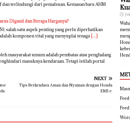
f dan terlindungi dari pemalsuan. Kemasan baru AHM
Kua
Ju
arus Diganti dan Berapa Harganya?
Waha
0, salah satu aspek penting yang perlu diperhatikan
memb
i adalah komponen vital yang menyuplai tenaga
[…]
meng
Hond
kebe
 oleh masyarakat umum adalah pembatas atau penghalang
Hend
enghindari masuknya kendaraan. Tetapi istilah portal
ME
NEXT
ator
Tips Berkendara Aman dan Nyaman dengan Honda
Mas
nda
EM1 e:
Feed 
Feed
Word