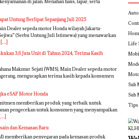
enyamanan di jalan. Menahan haus, lapar, serta
Auto
pat Untung Berlipat Sepanjang Juli 2025
Cont
in Dealer sepeda motor Honda wilayah Jakarta-
Hom
ejiwa” (Serbu Untung Juli Istimewa) yang menawarkan
n
[…]
Life 
ukan 3,6 Juta Unit di Tahun 2024, Terima Kasih
Mobi
Mod
hana Makmur Sejati (WMS), Main Dealer sepeda motor
Moto
angerang, mengucapkan terima kasih kepada konsumen
Sub 
gka eSAF Motor Honda
Sub 
mitmen memberikan produk yang terbaik untuk
Tips
ayanan pengecekan untuk konsumen yang menyampaikan
[…]
sain dan Kemasan Baru
HM) memberikan penyegaran pada kemasan produk
Wah