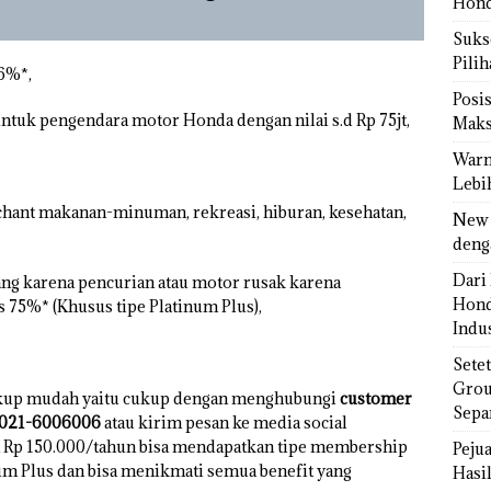
Hond
Sukse
Pili
 6%*,
Posi
untuk pengendara motor Honda dengan nilai s.d Rp 75jt,
Maks
Warn
Lebi
chant makanan-minuman, rekreasi, hiburan, kesehatan,
New 
deng
Dari 
lang karena pencurian atau motor rusak karena
Hond
s 75%* (Khusus tipe Platinum Plus),
Indus
Sete
Grou
up mudah yaitu cukup dengan menghubungi
customer
Sepa
6/021-6006006
atau kirim pesan ke media social
 Rp 150.000/tahun bisa mendapatkan tipe membership
Peju
num Plus dan bisa menikmati semua benefit yang
Hasil