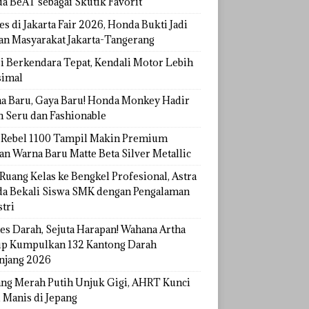
a BeAT sebagai Skutik Favorit
s di Jakarta Fair 2026, Honda Bukti Jadi
han Masyarakat Jakarta-Tangerang
si Berkendara Tepat, Kendali Motor Lebih
imal
a Baru, Gaya Baru! Honda Monkey Hadir
h Seru dan Fashionable
Rebel 1100 Tampil Makin Premium
an Warna Baru Matte Beta Silver Metallic
Ruang Kelas ke Bengkel Profesional, Astra
a Bekali Siswa SMK dengan Pengalaman
tri
tes Darah, Sejuta Harapan! Wahana Artha
p Kumpulkan 132 Kantong Darah
njang 2026
ang Merah Putih Unjuk Gigi, AHRT Kunci
 Manis di Jepang