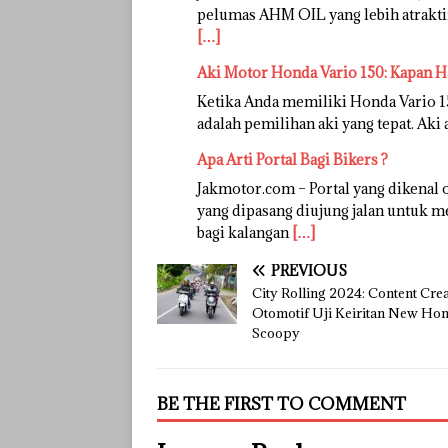
pelumas AHM OIL yang lebih atrakti
[…]
Aki Motor Honda Vario 150: Kapan H
Ketika Anda memiliki Honda Vario 15
adalah pemilihan aki yang tepat. Ak
Apa Arti Portal Bagi Bikers ?
Jakmotor.com – Portal yang dikenal
yang dipasang diujung jalan untuk m
bagi kalangan
[…]
PREVIOUS
City Rolling 2024: Content Cre
Otomotif Uji Keiritan New Ho
Scoopy
BE THE FIRST TO COMMENT