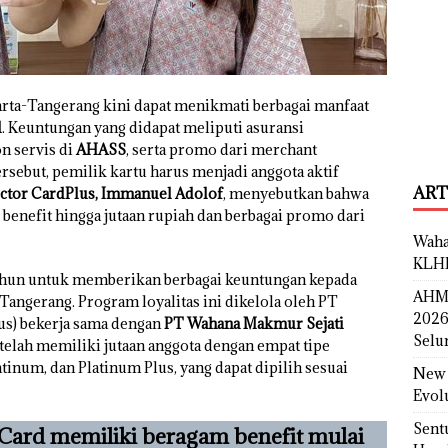
rta-Tangerang kini dapat menikmati berbagai manfaat
d
. Keuntungan yang didapat meliputi asuransi
n servis di
AHASS
, serta promo dari merchant
sebut, pemilik kartu harus menjadi anggota aktif
ART
ctor CardPlus, Immanuel Adolof
, menyebutkan bahwa
benefit hingga jutaan rupiah dan berbagai promo dari
Waha
KLH
 tahun untuk memberikan berbagai keuntungan kepada
AHM 
angerang. Program loyalitas ini dikelola oleh PT
2026
s) bekerja sama dengan
PT Wahana Makmur Sejati
Selu
telah memiliki jutaan anggota dengan empat tipe
tinum, dan Platinum Plus, yang dapat dipilih sesuai
New 
Evol
Sent
ard memiliki beragam benefit mulai