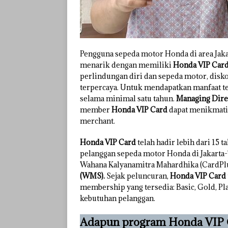
Pengguna sepeda motor Honda di area Jaka
menarik dengan memiliki
Honda VIP Car
perlindungan diri dan sepeda motor, disko
terpercaya. Untuk mendapatkan manfaat ter
selama minimal satu tahun.
Managing Dire
member
Honda VIP Card
dapat menikmati 
merchant.
Honda VIP Card
telah hadir lebih dari 15
pelanggan sepeda motor Honda di Jakarta-T
Wahana Kalyanamitra Mahardhika (CardPlu
(WMS).
Sejak peluncuran,
Honda VIP Card
membership yang tersedia: Basic, Gold, Pla
kebutuhan pelanggan.
Adapun program Honda VIP C