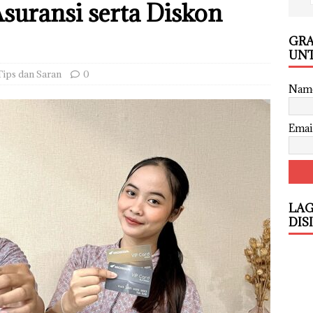
suransi serta Diskon
GRA
UNT
Tips dan Saran
0
Nam
Emai
LAG
DIS