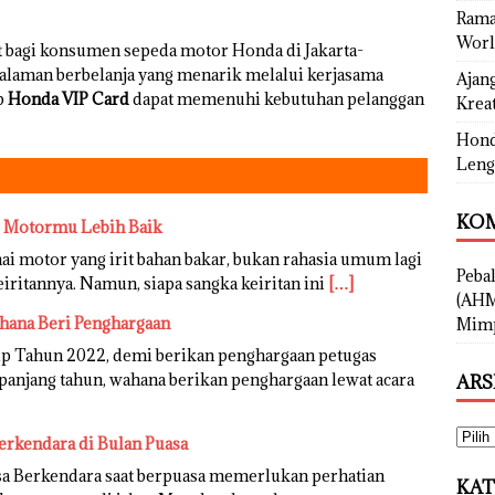
Rama
Worl
 bagi konsumen sepeda motor Honda di Jakarta-
alaman berbelanja yang menarik melalui kerjasama
Ajan
p
Honda VIP Card
dapat memenuhi kebutuhan pelanggan
Kreat
Hond
Leng
KOM
er Motormu Lebih Baik
i motor yang irit bahan bakar, bukan rahasia umum lagi
Peba
iritannya. Namun, siapa sangka keiritan ini
[…]
(AHM
hana Beri Penghargaan
Mimp
up Tahun 2022, demi berikan penghargaan petugas
epanjang tahun, wahana berikan penghargaan lewat acara
ARS
Berkendara di Bulan Puasa
sa Berkendara saat berpuasa memerlukan perhatian
KAT