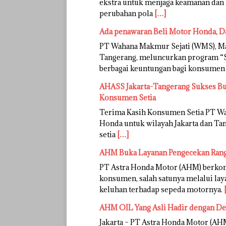
ekstra untuk menjaga keamanan dan k
perubahan pola
[…]
Ada penawaran Beli Motor Honda, Da
PT Wahana Makmur Sejati (WMS), Ma
Tangerang, meluncurkan program “S
berbagai keuntungan bagi konsume
AHASS Jakarta-Tangerang Sukses Buk
Konsumen Setia
Terima Kasih Konsumen Setia PT Wa
Honda untuk wilayah Jakarta dan T
setia
[…]
AHM Buka Layanan Pengecekan Ran
PT Astra Honda Motor (AHM) berko
konsumen, salah satunya melalui l
keluhan terhadap sepeda motornya.
AHM OIL Yang Asli Hadir dengan De
Jakarta – PT Astra Honda Motor (A