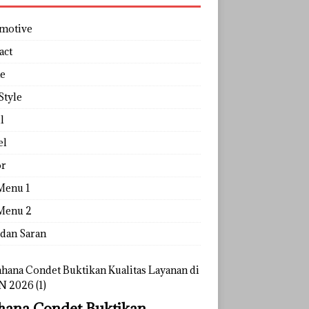
motive
act
e
Style
l
el
r
Menu 1
Menu 2
 dan Saran
ana Condet Buktikan