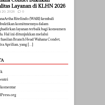
litas Layanan di KLHN 2026
li 20, 2026
0
naArtha Ritelindo (WARI) kembali
uktikan komitmennya dalam
hadirkan layanan terbaik bagi konsumen
a. Hal ini ditunjukkan melalui
rhasilan Branch Head Wahana Condet,
ra Aprilian, yang
[…]
TA
uk
entri
 komentar
Press.org