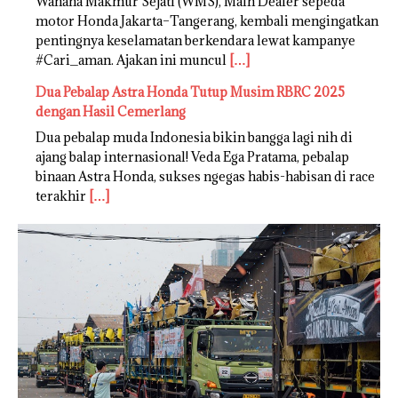
Wahana Makmur Sejati (WMS), Main Dealer sepeda
motor Honda Jakarta–Tangerang, kembali mengingatkan
pentingnya keselamatan berkendara lewat kampanye
#Cari_aman. Ajakan ini muncul
[…]
Dua Pebalap Astra Honda Tutup Musim RBRC 2025
dengan Hasil Cemerlang
Dua pebalap muda Indonesia bikin bangga lagi nih di
ajang balap internasional! Veda Ega Pratama, pebalap
binaan Astra Honda, sukses ngegas habis-habisan di race
terakhir
[…]