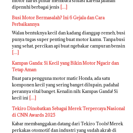
motor harus pintar membaca situasi karena jalanan
dipenuhi berbagai jenis
[…]
Busi Motor Bermasalah? Ini 6 Gejala dan Cara
Perbaikannya
Walau bentuknya kecil dan kadang dianggap remeh, busi
punya tugas super penting buat motor kamu. Tanpa busi
yang sehat, percikan api buat ngebakar campuran bensin
[…]
Kampas Ganda: Si Kecil yang Bikin Motor Ngacir dan
Tetap Aman
Buat para pengguna motor matic Honda, ada satu
komponen kecil yang sering banget dilupain, padahal
perannya vital banget. Kenalin nih: Kampas Ganda! Si
kecil ini
[…]
Tekiro Dinobatkan Sebagai Merek Terpercaya Nasional
di CNN Awards 2025
Kabar membanggakan datang dari Tekiro Tools! Merek
perkakas otomotif dan industri yang sudah akrab di