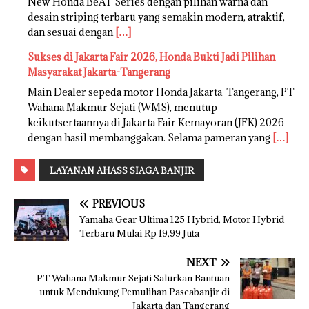
New Honda BeAT Series dengan pilihan warna dan
desain striping terbaru yang semakin modern, atraktif,
dan sesuai dengan
[…]
Sukses di Jakarta Fair 2026, Honda Bukti Jadi Pilihan
Masyarakat Jakarta-Tangerang
Main Dealer sepeda motor Honda Jakarta-Tangerang, PT
Wahana Makmur Sejati (WMS), menutup
keikutsertaannya di Jakarta Fair Kemayoran (JFK) 2026
dengan hasil membanggakan. Selama pameran yang
[…]
LAYANAN AHASS SIAGA BANJIR
PREVIOUS
Yamaha Gear Ultima 125 Hybrid, Motor Hybrid
Terbaru Mulai Rp 19,99 Juta
NEXT
PT Wahana Makmur Sejati Salurkan Bantuan
untuk Mendukung Pemulihan Pascabanjir di
Jakarta dan Tangerang