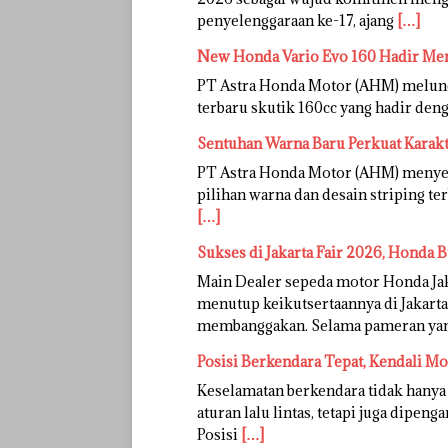
penyelenggaraan ke-17, ajang
[…]
New Honda Vario Evo 160 Hadir Me
PT Astra Honda Motor (AHM) melunc
terbaru skutik 160cc yang hadir deng
Sentuhan Warna Baru Perkuat Karak
PT Astra Honda Motor (AHM) menye
pilihan warna dan desain striping te
[…]
Sukses di Jakarta Fair 2026, Honda B
Main Dealer sepeda motor Honda Ja
menutup keikutsertaannya di Jakarta
membanggakan. Selama pameran ya
Posisi Berkendara Tepat, Kendali M
Keselamatan berkendara tidak hanya
aturan lalu lintas, tetapi juga dipen
Posisi
[…]