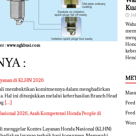
Kua
Ju
Waha
memb
meng
Hond
r : www.ngkbusi.com
kebe
Hend
YA :
ME
ayanan di KLHN 2026
bali membuktikan komitmennya dalam menghadirkan
Mas
. Hal ini ditunjukkan melalui keberhasilan Branch Head
ang
[…]
Feed 
Feed
sional 2026, Asah Kompetensi Honda People di
Word
li menggelar Kontes Layanan Honda Nasional (KLHN)
adirkan layanan terbaik bagi konsumen. Memasuki