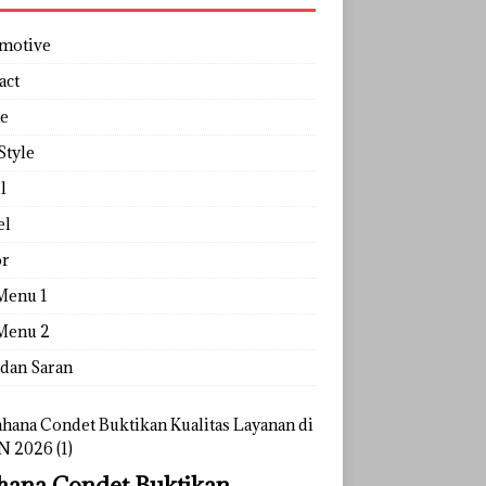
motive
act
e
Style
l
el
r
Menu 1
Menu 2
 dan Saran
ana Condet Buktikan