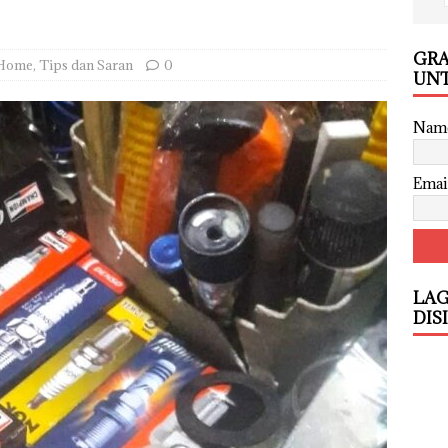
GRA
Home
,
Tips dan Saran
0
UNT
Nam
Emai
LAG
DIS