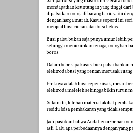
Sampah busi yang masih utuh secara fisik
mendapatkan keuntungan yang tinggi dari bu
dipalsukan menjadi barang baru. yaitu denga
dengan harga murah. Kasus seperti ini ser
menjual busi cucian atau busi bekas.
Busi palsu bukan saja punya umur lebih p
sehingga menurunkan tenaga, menghambat 
boros.
Dalam beberapa kasus, busi palsu bahkan
elektroda busi yang rentan merusak ruang 
Efeknya adalah busi cepet rusak, mesin b
elektroda meleleh sehingga bikin turun m
Selain itu, lelehan material akibat pemb
residu (sisa pembakaran yang tidak sempur
Jadi pastikan bahwa Anda benar-benar men
asli. Lalu apa perbedaannya dengan yang p