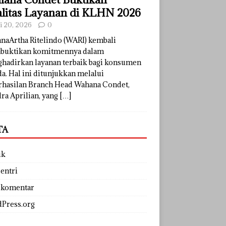
litas Layanan di KLHN 2026
li 20, 2026
0
naArtha Ritelindo (WARI) kembali
uktikan komitmennya dalam
hadirkan layanan terbaik bagi konsumen
a. Hal ini ditunjukkan melalui
rhasilan Branch Head Wahana Condet,
ra Aprilian, yang
[…]
TA
uk
entri
 komentar
Press.org