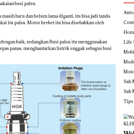
akaian busi palsu.
Auto
 masih baru dan belum lama diganti, itu bisa jadi tanda
Cont
i itu palsu. Motor brebet itu bisa disebabkan oleh
Hom
k dengan baik, sedangkan Busi palsu itu menggunakan
Life 
pas panas, menghantarkan listrik enggak sebagus busi
Mobi
Mod
Moto
Sub 
Sub 
Tips
Wah