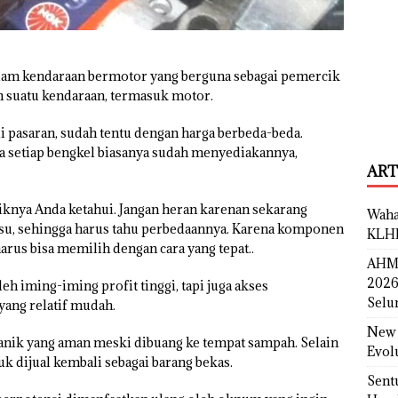
lam kendaraan bermotor yang berguna sebagai pemercik
 suatu kendaraan, termasuk motor.
i pasaran, sudah tentu dengan harga berbeda-beda.
a setiap bengkel biasanya sudah menyediakannya,
ART
aiknya Anda ketahui. Jangan heran karenan sekarang
Waha
u, sehingga harus tahu perbedaannya. Karena komponen
KLH
arus bisa memilih dengan cara yang tepat..
AHM 
2026
eh iming-iming profit tinggi, tapi juga akses
Selu
yang relatif mudah.
New 
anik yang aman meski dibuang ke tempat sampah. Selain
Evol
uk dijual kembali sebagai barang bekas.
Sent