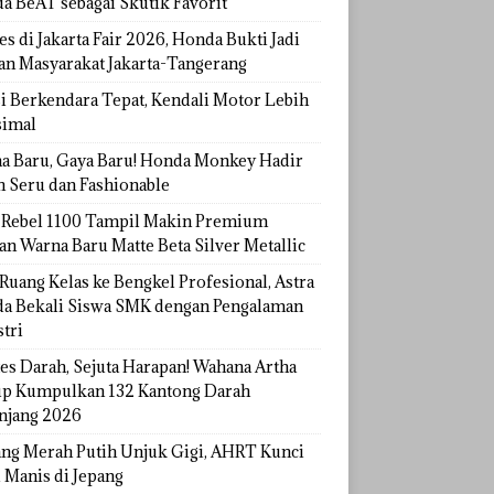
a BeAT sebagai Skutik Favorit
s di Jakarta Fair 2026, Honda Bukti Jadi
han Masyarakat Jakarta-Tangerang
si Berkendara Tepat, Kendali Motor Lebih
imal
a Baru, Gaya Baru! Honda Monkey Hadir
h Seru dan Fashionable
Rebel 1100 Tampil Makin Premium
an Warna Baru Matte Beta Silver Metallic
Ruang Kelas ke Bengkel Profesional, Astra
a Bekali Siswa SMK dengan Pengalaman
tri
tes Darah, Sejuta Harapan! Wahana Artha
p Kumpulkan 132 Kantong Darah
njang 2026
ang Merah Putih Unjuk Gigi, AHRT Kunci
 Manis di Jepang