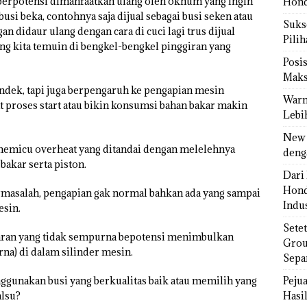
 berpotensi dimanfaatkan ulang oleh oknum yang ingin
Hond
si beka, contohnya saja dijual sebagai busi seken atau
Sukse
n didaur ulang dengan cara di cuci lagi trus dijual
Pili
ing kita temuin di bengkel-bengkel pinggiran yang
Posi
Maks
endek, tapi juga berpengaruh ke pengapian mesin
Warn
proses start atau bikin konsumsi bahan bakar makin
Lebi
New 
 memicu overheat yang ditandai dengan melelehnya
deng
bakar serta piston.
Dari 
Hond
ermasalah, pengapian gak normal bahkan ada yang sampai
Indus
esin.
Sete
akaran yang tidak sempurna bepotensi menimbulkan
Grou
na) di dalam silinder mesin.
Sepa
ggunakan busi yang berkualitas baik atau memilih yang
Peju
alsu?
Hasil