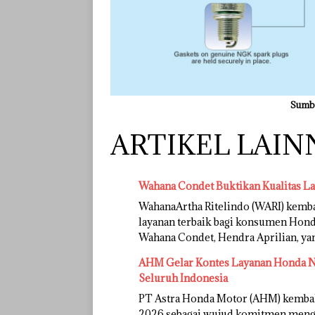
Sumbe
ARTIKEL LAINN
Wahana Condet Buktikan Kualitas L
WahanaArtha Ritelindo (WARI) kem
layanan terbaik bagi konsumen Honda
Wahana Condet, Hendra Aprilian, y
AHM Gelar Kontes Layanan Honda Na
Seluruh Indonesia
PT Astra Honda Motor (AHM) kemba
2026 sebagai wujud komitmen mengh