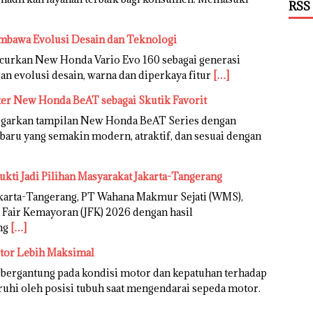
RSS
mbawa Evolusi Desain dan Teknologi
urkan New Honda Vario Evo 160 sebagai generasi
an evolusi desain, warna dan diperkaya fitur
[…]
ter New Honda BeAT sebagai Skutik Favorit
garkan tampilan New Honda BeAT Series dengan
rbaru yang semakin modern, atraktif, dan sesuai dengan
ukti Jadi Pilihan Masyarakat Jakarta-Tangerang
karta-Tangerang, PT Wahana Makmur Sejati (WMS),
 Fair Kemayoran (JFK) 2026 dengan hasil
ng
[…]
otor Lebih Maksimal
 bergantung pada kondisi motor dan kepatuhan terhadap
garuhi oleh posisi tubuh saat mengendarai sepeda motor.