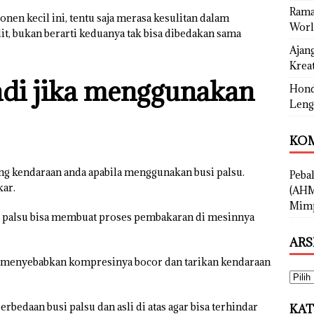
Rama
en kecil ini, tentu saja merasa kesulitan dalam
Worl
it, bukan berarti keduanya tak bisa dibedakan sama
Ajan
Kreat
adi jika menggunakan
Hond
Leng
KOM
g kendaraan anda apabila menggunakan busi palsu.
Peba
kar.
(AHM
Mimp
i palsu bisa membuat proses pembakaran di mesinnya
ARS
uga menyebabkan kompresinya bocor dan tarikan kendaraan
bedaan busi palsu dan asli di atas agar bisa terhindar
KAT