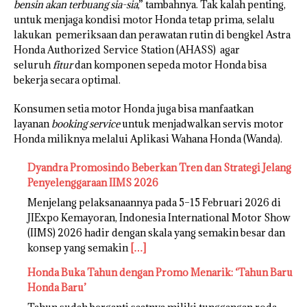
bensin akan terbuang sia-sia
,” tambahnya. Tak kalah penting,
untuk menjaga kondisi motor Honda tetap prima, selalu
lakukan pemeriksaan dan perawatan rutin di bengkel Astra
Honda Authorized Service Station (AHASS) agar
seluruh
fitur
dan komponen sepeda motor Honda bisa
bekerja secara optimal.
Konsumen setia motor Honda juga bisa manfaatkan
layanan
booking service
untuk menjadwalkan servis motor
Honda miliknya melalui Aplikasi Wahana Honda (Wanda).
Dyandra Promosindo Beberkan Tren dan Strategi Jelang
Penyelenggaraan IIMS 2026
Menjelang pelaksanaannya pada 5–15 Februari 2026 di
JIExpo Kemayoran, Indonesia International Motor Show
(IIMS) 2026 hadir dengan skala yang semakin besar dan
konsep yang semakin
[…]
Honda Buka Tahun dengan Promo Menarik: ‘Tahun Baru
Honda Baru’