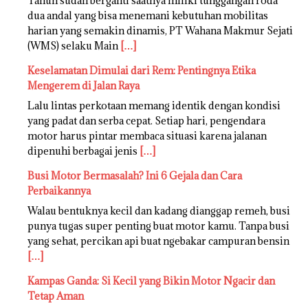
Tahun sudah berganti saatnya miliki tunggangan roda
dua andal yang bisa menemani kebutuhan mobilitas
harian yang semakin dinamis, PT Wahana Makmur Sejati
(WMS) selaku Main
[…]
Keselamatan Dimulai dari Rem: Pentingnya Etika
Mengerem di Jalan Raya
Lalu lintas perkotaan memang identik dengan kondisi
yang padat dan serba cepat. Setiap hari, pengendara
motor harus pintar membaca situasi karena jalanan
dipenuhi berbagai jenis
[…]
Busi Motor Bermasalah? Ini 6 Gejala dan Cara
Perbaikannya
Walau bentuknya kecil dan kadang dianggap remeh, busi
punya tugas super penting buat motor kamu. Tanpa busi
yang sehat, percikan api buat ngebakar campuran bensin
[…]
Kampas Ganda: Si Kecil yang Bikin Motor Ngacir dan
Tetap Aman