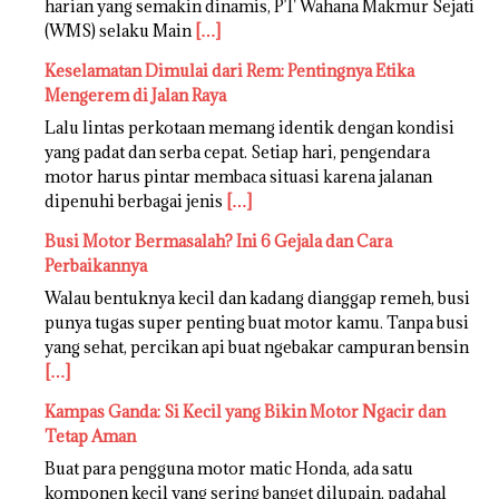
harian yang semakin dinamis, PT Wahana Makmur Sejati
(WMS) selaku Main
[…]
Keselamatan Dimulai dari Rem: Pentingnya Etika
Mengerem di Jalan Raya
Lalu lintas perkotaan memang identik dengan kondisi
yang padat dan serba cepat. Setiap hari, pengendara
motor harus pintar membaca situasi karena jalanan
dipenuhi berbagai jenis
[…]
Busi Motor Bermasalah? Ini 6 Gejala dan Cara
Perbaikannya
Walau bentuknya kecil dan kadang dianggap remeh, busi
punya tugas super penting buat motor kamu. Tanpa busi
yang sehat, percikan api buat ngebakar campuran bensin
[…]
Kampas Ganda: Si Kecil yang Bikin Motor Ngacir dan
Tetap Aman
Buat para pengguna motor matic Honda, ada satu
komponen kecil yang sering banget dilupain, padahal