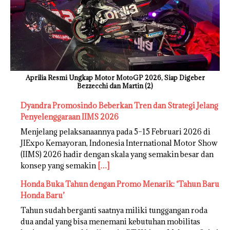
Aprilia Resmi Ungkap Motor MotoGP 2026, Siap Digeber
Bezzecchi dan Martin (2)
Dyandra Promosindo Beberkan Tren dan Strategi Jelang
Penyelenggaraan IIMS 2026
Menjelang pelaksanaannya pada 5–15 Februari 2026 di
JIExpo Kemayoran, Indonesia International Motor Show
(IIMS) 2026 hadir dengan skala yang semakin besar dan
konsep yang semakin
[…]
Honda Buka Tahun dengan Promo Menarik: ‘Tahun Baru
Honda Baru’
Tahun sudah berganti saatnya miliki tunggangan roda
dua andal yang bisa menemani kebutuhan mobilitas