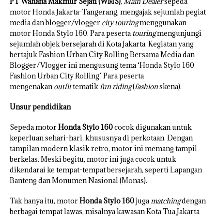
PT Wahana Makmur Sejati (WMS)
,
Main Dealer
sepeda
motor Honda Jakarta-Tangerang, mengajak sejumlah pegiat
media dan blogger/vlogger
city touring
menggunakan
motor Honda Stylo 160. Para peserta
touring
mengunjungi
sejumlah objek bersejarah di Kota Jakarta. Kegiatan yang
bertajuk Fashion Urban City Rolling Bersama Media dan
Blogger/Vlogger ini mengusung tema ‘Honda Stylo 160
Fashion Urban City Rolling’. Para peserta
mengenakan
outfit
tematik
fun riding
(
fashion
skena).
Unsur pendidikan
Sepeda motor
Honda Stylo 160
cocok digunakan untuk
keperluan sehari-hari, khususnya di perkotaan. Dengan
tampilan modern klasik retro, motor ini memang tampil
berkelas. Meski begitu, motor ini juga cocok untuk
dikendarai ke tempat-tempat bersejarah, seperti Lapangan
Banteng dan Monumen Nasional (Monas).
Tak hanya itu, motor
Honda Stylo 160
juga
matching
dengan
berbagai tempat lawas, misalnya kawasan Kota Tua Jakarta