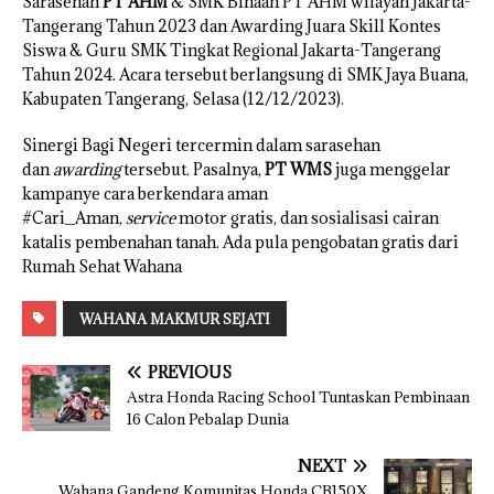
Sarasehan
PT AHM
& SMK Binaan PT AHM wilayah Jakarta-
Tangerang Tahun 2023 dan Awarding Juara Skill Kontes
Siswa & Guru SMK Tingkat Regional Jakarta-Tangerang
Tahun 2024. Acara tersebut berlangsung di SMK Jaya Buana,
Kabupaten Tangerang, Selasa (12/12/2023).
Sinergi Bagi Negeri tercermin dalam sarasehan
dan
awarding
tersebut. Pasalnya,
PT WMS
juga menggelar
kampanye cara berkendara aman
#Cari_Aman,
service
motor gratis, dan sosialisasi cairan
katalis pembenahan tanah. Ada pula pengobatan gratis dari
Rumah Sehat Wahana
WAHANA MAKMUR SEJATI
PREVIOUS
Astra Honda Racing School Tuntaskan Pembinaan
16 Calon Pebalap Dunia
NEXT
Wahana Gandeng Komunitas Honda CB150X