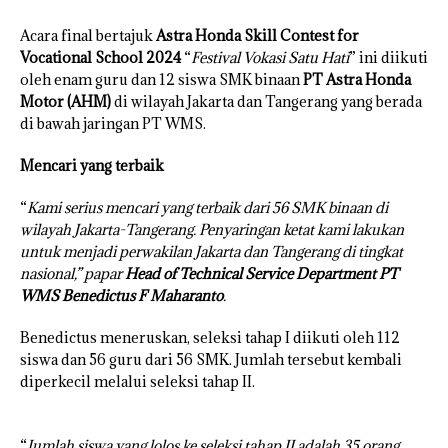
Acara final bertajuk
Astra Honda Skill Contest for
Vocational School 2024
“
Festival Vokasi Satu Hati
” ini diikuti
oleh enam guru dan 12 siswa SMK binaan
PT Astra Honda
Motor (AHM)
di wilayah Jakarta dan Tangerang yang berada
di bawah jaringan PT WMS.
Mencari yang terbaik
“
Kami serius mencari yang terbaik dari 56 SMK binaan di
wilayah Jakarta-Tangerang. Penyaringan ketat kami lakukan
untuk menjadi perwakilan Jakarta dan Tangerang di tingkat
nasional,” papar
Head of Technical Service Department PT
WMS Benedictus F Maharanto
.
Benedictus meneruskan, seleksi tahap I diikuti oleh 112
siswa dan 56 guru dari 56 SMK. Jumlah tersebut kembali
diperkecil melalui seleksi tahap II.
“
Jumlah siswa yang lolos ke seleksi tahap II adalah 35 orang,