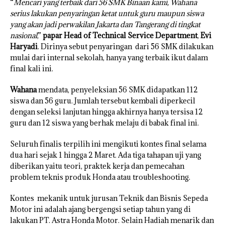
“
Mencari yang terbaik dari 56 SMK Binaan kami, Wahana
serius lakukan penyaringan ketat untuk guru maupun siswa
yang akan jadi perwakilan Jakarta dan Tangerang di tingkat
nasional
,”
papar Head of Technical Service Department
,
Evi
Haryadi
. Dirinya sebut penyaringan dari 56 SMK dilakukan
mulai dari internal sekolah, hanya yang terbaik ikut dalam
final kali ini.
Wahana
mendata, penyeleksian 56 SMK didapatkan 112
siswa dan 56 guru. Jumlah tersebut kembali diperkecil
dengan seleksi lanjutan hingga akhirnya hanya tersisa 12
guru dan 12 siswa yang berhak melaju di babak final ini.
Seluruh finalis terpilih ini mengikuti kontes final selama
dua hari sejak 1 hingga 2 Maret. Ada tiga tahapan uji yang
diberikan yaitu teori, praktek kerja dan pemecahan
problem teknis produk Honda atau troubleshooting.
Kontes mekanik untuk jurusan Teknik dan Bisnis Sepeda
Motor ini adalah ajang bergengsi setiap tahun yang di
lakukan PT. Astra Honda Motor. Selain Hadiah menarik dan