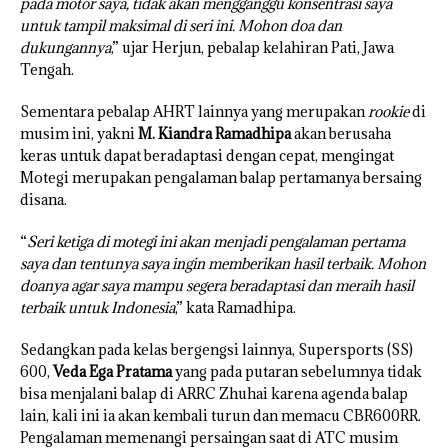
pada motor saya, tidak akan mengganggu konsentrasi saya
untuk tampil maksimal di seri ini. Mohon doa dan
dukungannya
,” ujar Herjun, pebalap kelahiran Pati, Jawa
Tengah.
Sementara pebalap AHRT lainnya yang merupakan
rookie
di
musim ini, yakni
M. Kiandra Ramadhipa
akan berusaha
keras untuk dapat beradaptasi dengan cepat, mengingat
Motegi merupakan pengalaman balap pertamanya bersaing
disana.
“
Seri ketiga di motegi ini akan menjadi pengalaman pertama
saya dan tentunya saya ingin memberikan hasil terbaik. Mohon
doanya agar saya mampu segera beradaptasi dan meraih hasil
terbaik untuk Indonesia
,” kata Ramadhipa.
Sedangkan pada kelas bergengsi lainnya, Supersports (SS)
600,
Veda Ega Pratama
yang pada putaran sebelumnya tidak
bisa menjalani balap di ARRC Zhuhai karena agenda balap
lain, kali ini ia akan kembali turun dan memacu CBR600RR.
Pengalaman memenangi persaingan saat di ATC musim