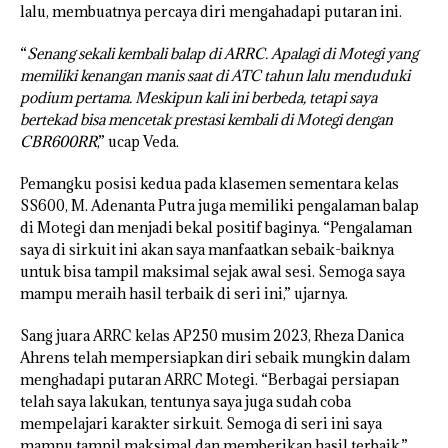
lalu, membuatnya percaya diri mengahadapi putaran ini.
“
Senang sekali kembali balap di ARRC. Apalagi di Motegi yang
memiliki kenangan manis saat di ATC tahun lalu menduduki
podium pertama. Meskipun kali ini berbeda, tetapi saya
bertekad bisa mencetak prestasi kembali di Motegi dengan
CBR600RR
,” ucap Veda.
Pemangku posisi kedua pada klasemen sementara kelas
SS600, M. Adenanta Putra juga memiliki pengalaman balap
di Motegi dan menjadi bekal positif baginya. “Pengalaman
saya di sirkuit ini akan saya manfaatkan sebaik-baiknya
untuk bisa tampil maksimal sejak awal sesi. Semoga saya
mampu meraih hasil terbaik di seri ini,” ujarnya.
Sang juara ARRC kelas AP250 musim 2023, Rheza Danica
Ahrens telah mempersiapkan diri sebaik mungkin dalam
menghadapi putaran ARRC Motegi. “Berbagai persiapan
telah saya lakukan, tentunya saya juga sudah coba
mempelajari karakter sirkuit. Semoga di seri ini saya
mampu tampil maksimal dan memberikan hasil terbaik,”