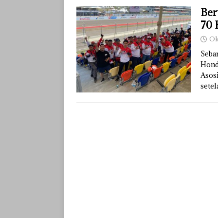
Ber
70 
Ok
Seba
Honda
Asos
sete