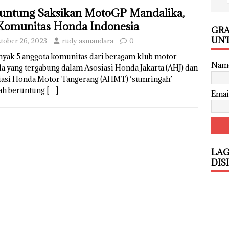
untung Saksikan MotoGP Mandalika,
Komunitas Honda Indonesia
GRA
UNT
tober 26, 2023
rudy asmandara
0
nyak 5 anggota komunitas dari beragam klub motor
Nam
 yang tergabung dalam Asosiasi Honda Jakarta (AHJ) dan
iasi Honda Motor Tangerang (AHMT) ‘sumringah’
lah beruntung
[…]
Emai
LAG
DIS