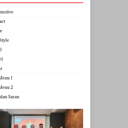
motive
act
e
Style
l
el
r
Menu 1
Menu 2
 dan Saran