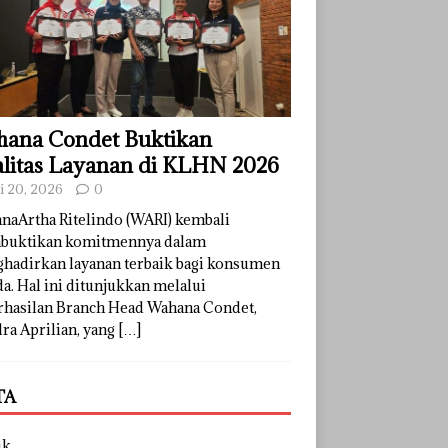
ana Condet Buktikan
litas Layanan di KLHN 2026
li 20, 2026
0
naArtha Ritelindo (WARI) kembali
uktikan komitmennya dalam
hadirkan layanan terbaik bagi konsumen
a. Hal ini ditunjukkan melalui
rhasilan Branch Head Wahana Condet,
ra Aprilian, yang
[…]
TA
uk