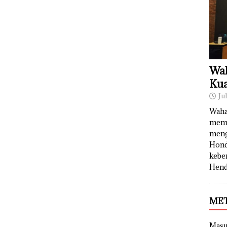
Wah
Kua
Ju
Waha
memb
meng
Hond
kebe
Hend
ME
Mas