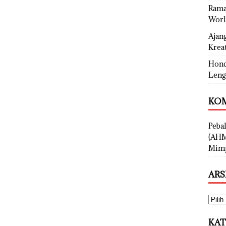
Rama
Worl
Ajan
Kreat
Hond
Leng
KOM
Peba
(AHM
Mimp
ARS
KAT