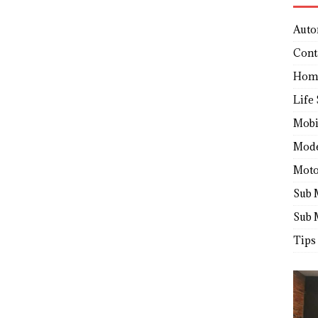
Auto
Cont
Hom
Life 
Mobi
Mod
Moto
Sub 
Sub 
Tips