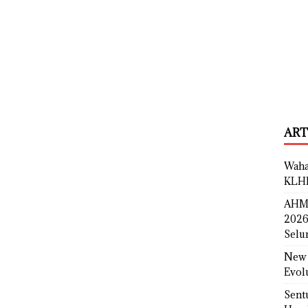
ART
Waha
KLH
AHM 
2026
Selu
New 
Evol
Sent