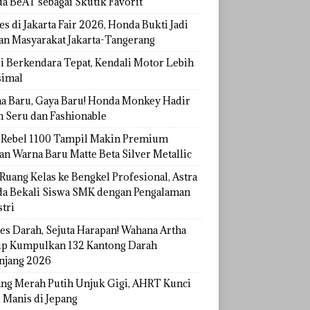
a BeAT sebagai Skutik Favorit
s di Jakarta Fair 2026, Honda Bukti Jadi
han Masyarakat Jakarta-Tangerang
si Berkendara Tepat, Kendali Motor Lebih
imal
a Baru, Gaya Baru! Honda Monkey Hadir
h Seru dan Fashionable
Rebel 1100 Tampil Makin Premium
an Warna Baru Matte Beta Silver Metallic
Ruang Kelas ke Bengkel Profesional, Astra
a Bekali Siswa SMK dengan Pengalaman
tri
tes Darah, Sejuta Harapan! Wahana Artha
p Kumpulkan 132 Kantong Darah
njang 2026
ang Merah Putih Unjuk Gigi, AHRT Kunci
 Manis di Jepang