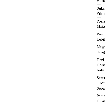
Hond
Sukse
Pili
Posi
Maks
Warn
Lebi
New 
deng
Dari 
Hond
Indus
Sete
Grou
Sepa
Peju
Hasil