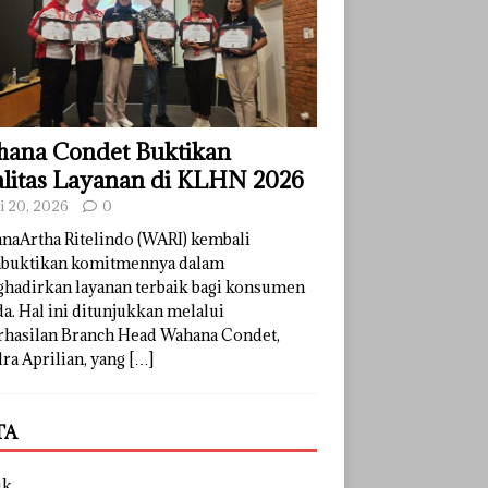
ana Condet Buktikan
litas Layanan di KLHN 2026
li 20, 2026
0
naArtha Ritelindo (WARI) kembali
uktikan komitmennya dalam
hadirkan layanan terbaik bagi konsumen
a. Hal ini ditunjukkan melalui
rhasilan Branch Head Wahana Condet,
ra Aprilian, yang
[…]
TA
uk