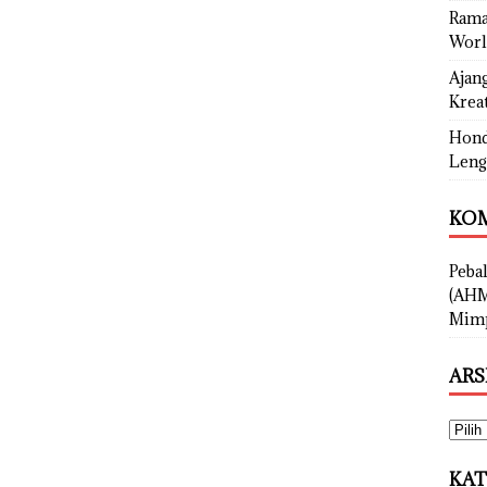
Rama
Worl
Ajan
Kreat
Hond
Leng
KOM
Peba
(AHM
Mimp
ARS
KAT