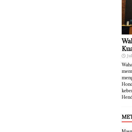
Wah
Kua
Ju
Waha
memb
meng
Hond
kebe
Hend
ME
Mas