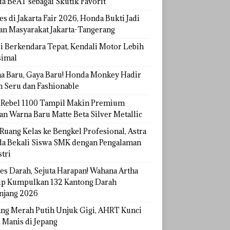
a BeAT sebagai Skutik Favorit
s di Jakarta Fair 2026, Honda Bukti Jadi
han Masyarakat Jakarta-Tangerang
si Berkendara Tepat, Kendali Motor Lebih
imal
a Baru, Gaya Baru! Honda Monkey Hadir
h Seru dan Fashionable
Rebel 1100 Tampil Makin Premium
an Warna Baru Matte Beta Silver Metallic
Ruang Kelas ke Bengkel Profesional, Astra
a Bekali Siswa SMK dengan Pengalaman
tri
tes Darah, Sejuta Harapan! Wahana Artha
p Kumpulkan 132 Kantong Darah
njang 2026
ang Merah Putih Unjuk Gigi, AHRT Kunci
 Manis di Jepang