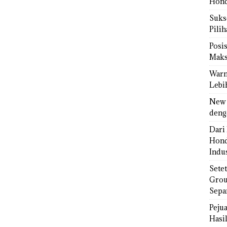
Hond
Sukse
Pili
Posi
Maks
Warn
Lebi
New 
deng
Dari 
Hond
Indus
Sete
Grou
Sepa
Peju
Hasil