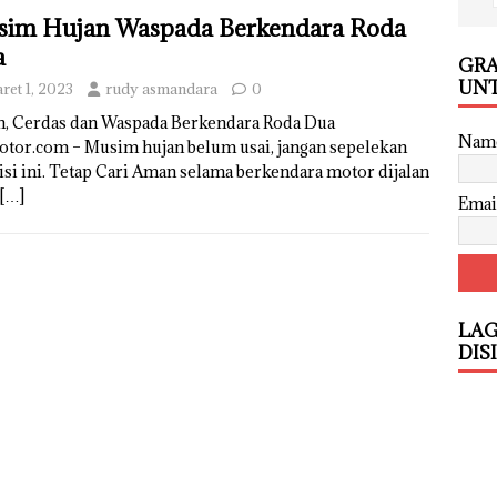
sim Hujan Waspada
Berkendara Roda
a
GRA
UNT
ret 1, 2023
rudy asmandara
0
n, Cerdas dan Waspada Berkendara Roda Dua
Nam
otor.com – Musim hujan belum usai, jangan sepelekan
si ini. Tetap Cari Aman selama berkendara motor dijalan
[…]
Emai
LAG
DIS