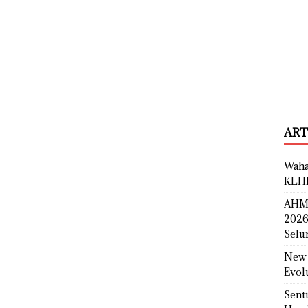
ART
Waha
KLH
AHM 
2026
Selu
New 
Evol
Sent