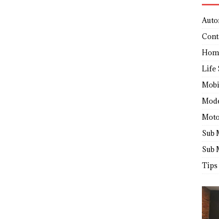
Auto
Cont
Hom
Life 
Mobi
Mod
Moto
Sub 
Sub 
Tips