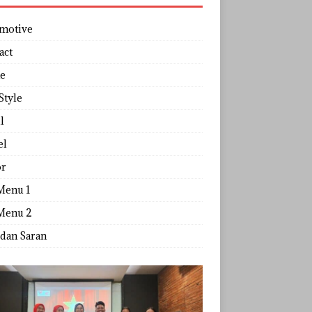
motive
act
e
Style
l
el
r
Menu 1
Menu 2
 dan Saran