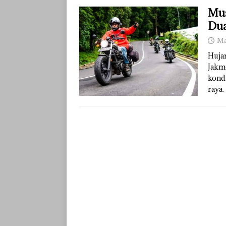
Mu
Du
Ma
Huja
Jakm
kondi
raya.