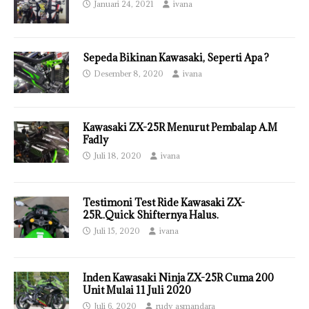
Januari 24, 2021
ivana
Sepeda Bikinan Kawasaki, Seperti Apa ?
Desember 8, 2020
ivana
Kawasaki ZX-25R Menurut Pembalap A.M
Fadly
Juli 18, 2020
ivana
Testimoni Test Ride Kawasaki ZX-
25R..Quick Shifternya Halus.
Juli 15, 2020
ivana
Inden Kawasaki Ninja ZX-25R Cuma 200
Unit Mulai 11 Juli 2020
Juli 6, 2020
rudy asmandara