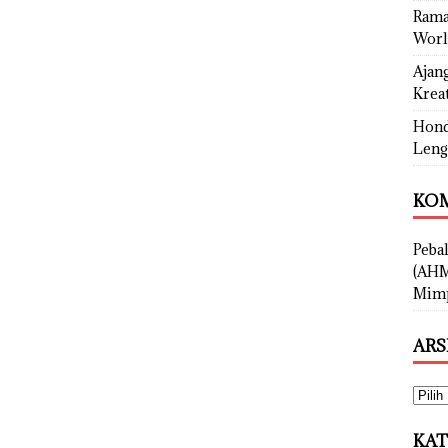
Rama
Worl
Ajan
Kreat
Hond
Leng
KOM
Peba
(AHM
Mimp
ARS
KAT