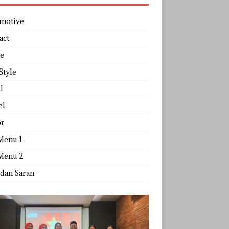
motive
act
e
Style
l
el
r
Menu 1
Menu 2
 dan Saran