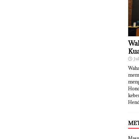
Wah
Kua
Ju
Waha
memb
meng
Hond
kebe
Hend
ME
Mas