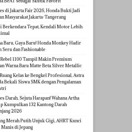
a BeAT sebagai Skutik Favorit
s di Jakarta Fair 2026, Honda Bukti Jadi
han Masyarakat Jakarta-Tangerang
si Berkendara Tepat, Kendali Motor Lebih
imal
a Baru, Gaya Baru! Honda Monkey Hadir
h Seru dan Fashionable
Rebel 1100 Tampil Makin Premium
an Warna Baru Matte Beta Silver Metallic
Ruang Kelas ke Bengkel Profesional, Astra
a Bekali Siswa SMK dengan Pengalaman
tri
tes Darah, Sejuta Harapan! Wahana Artha
p Kumpulkan 132 Kantong Darah
njang 2026
ang Merah Putih Unjuk Gigi, AHRT Kunci
 Manis di Jepang