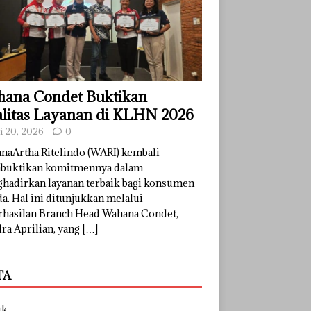
ana Condet Buktikan
litas Layanan di KLHN 2026
li 20, 2026
0
naArtha Ritelindo (WARI) kembali
uktikan komitmennya dalam
hadirkan layanan terbaik bagi konsumen
a. Hal ini ditunjukkan melalui
rhasilan Branch Head Wahana Condet,
ra Aprilian, yang
[…]
TA
uk