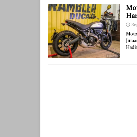
Mot
Har
Se
Moto
Juta
Hadi