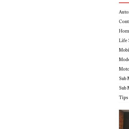
Auto
Cont
Hom
Life 
Mobi
Mod
Moto
Sub 
Sub 
Tips