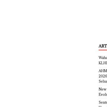
ART
Waha
KLH
AHM 
2026
Selu
New 
Evol
Sent