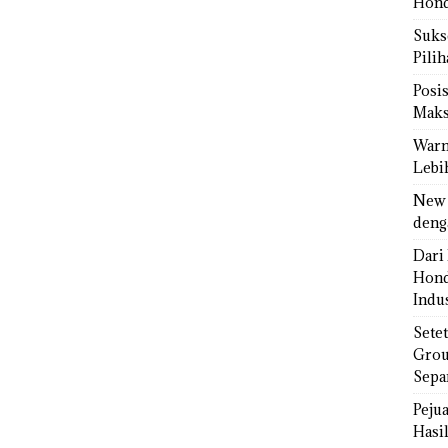
Hond
Sukse
Pili
Posi
Maks
Warn
Lebi
New 
deng
Dari 
Hond
Indus
Sete
Grou
Sepa
Peju
Hasil