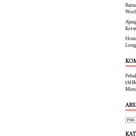
Rama
Worl
Ajan
Kreat
Hond
Leng
KOM
Peba
(AHM
Mimp
ARS
KAT