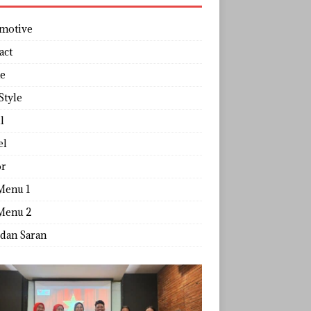
motive
act
e
Style
l
el
r
Menu 1
Menu 2
 dan Saran