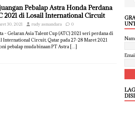
juangan Pebalap Astra Honda Perdana
 2021 di Losail International Circuit
GRA
UNT
ret 30, 2021
rudy asmandara
0
ta – Gelaran Asia Talent Cup (ATC) 2021 seri perdana di
Nam
l International Circuit, Qatar pada 27-28 Maret 2021
koni pebalap muda binaan PT Astra
[…]
Emai
LAG
DIS