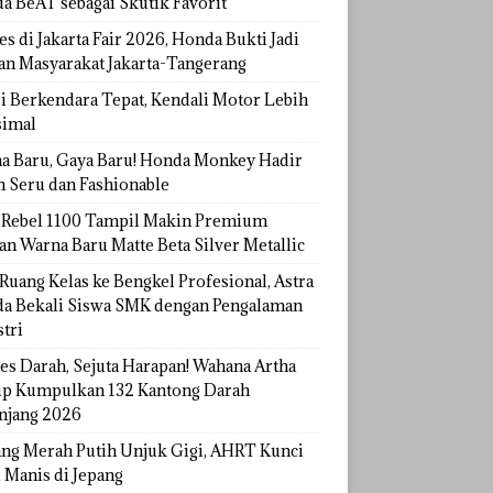
a BeAT sebagai Skutik Favorit
s di Jakarta Fair 2026, Honda Bukti Jadi
han Masyarakat Jakarta-Tangerang
si Berkendara Tepat, Kendali Motor Lebih
imal
a Baru, Gaya Baru! Honda Monkey Hadir
h Seru dan Fashionable
Rebel 1100 Tampil Makin Premium
an Warna Baru Matte Beta Silver Metallic
Ruang Kelas ke Bengkel Profesional, Astra
a Bekali Siswa SMK dengan Pengalaman
tri
tes Darah, Sejuta Harapan! Wahana Artha
p Kumpulkan 132 Kantong Darah
njang 2026
ang Merah Putih Unjuk Gigi, AHRT Kunci
 Manis di Jepang