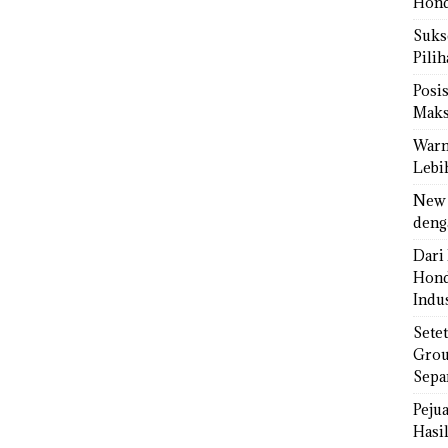
Hond
Sukse
Pili
Posi
Maks
Warn
Lebi
New 
deng
Dari 
Hond
Indus
Sete
Grou
Sepa
Peju
Hasil