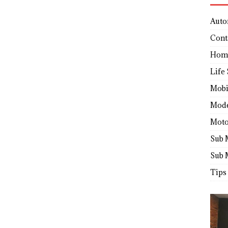
Auto
Cont
Hom
Life 
Mobi
Mod
Moto
Sub 
Sub 
Tips