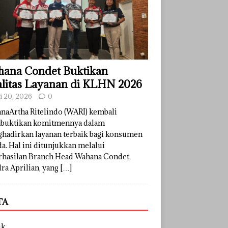
ana Condet Buktikan
litas Layanan di KLHN 2026
li 20, 2026
0
naArtha Ritelindo (WARI) kembali
uktikan komitmennya dalam
hadirkan layanan terbaik bagi konsumen
a. Hal ini ditunjukkan melalui
rhasilan Branch Head Wahana Condet,
ra Aprilian, yang
[…]
TA
uk