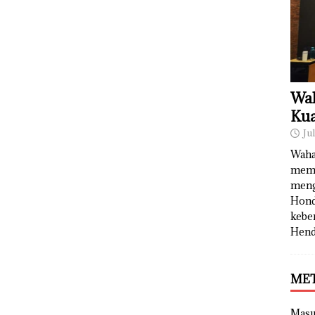
Wah
Kua
Ju
Waha
memb
meng
Hond
kebe
Hend
ME
Mas