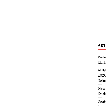
ART
Waha
KLH
AHM 
2026
Selu
New 
Evol
Sent