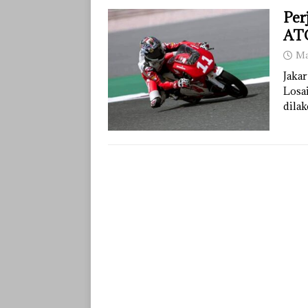
Per
ATC
Ma
Jakar
Losai
dila