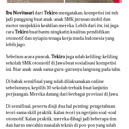
Ibu Novitasari
dari
Tekiro
mengatakan, kompetisi ini tuh
jadi panggung buat anak-anak SMK jurusan mobil dan
motor nunjukkin keahlian mereka. Lebih dari itu, ini juga
cara
Tekiro
buat bantu ningkatin kualitas pendidikan
otomotif dan nyiapin tenaga kerja muda Indonesia yang
lebih jago.
Sebelum acara puncak,
Tekiro
juga udah keliling-keliling
sekolah SMK otomotif di Jawa buat sosialisasi kompetisi
ini. Biar anak-anak sama guru-gurunya langsung pada tahu.
Di babak semifinal yang udah dilaksanakan online
sebelumnya, kepilih 30 sekolah terbaik buat lanjutin
perjuangan. Mereka datang dari berbagai provinsi di Jawa.
Di semifinal, peserta diuji dua hal penting: pengetahuan
teori sama skill praktik. Kalau teori ya ngerjain soal-soal
otomotif. Kalau praktik, mereka dibagi jadi beberapa tim
dan harus mecahin masalah teknis di pos-pos yang udah