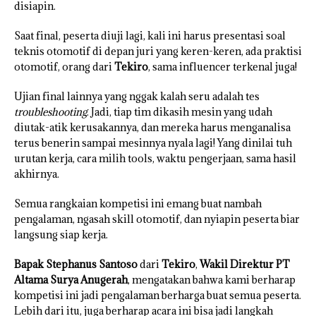
disiapin.
Saat final, peserta diuji lagi, kali ini harus presentasi soal
teknis otomotif di depan juri yang keren-keren, ada praktisi
otomotif, orang dari
Tekiro
, sama influencer terkenal juga!
Ujian final lainnya yang nggak kalah seru adalah tes
troubleshooting
. Jadi, tiap tim dikasih mesin yang udah
diutak-atik kerusakannya, dan mereka harus menganalisa
terus benerin sampai mesinnya nyala lagi! Yang dinilai tuh
urutan kerja, cara milih tools, waktu pengerjaan, sama hasil
akhirnya.
Semua rangkaian kompetisi ini emang buat nambah
pengalaman, ngasah skill otomotif, dan nyiapin peserta biar
langsung siap kerja.
Bapak Stephanus Santoso
dari
Tekiro
,
Wakil Direktur PT
Altama Surya Anugerah
, mengatakan bahwa kami berharap
kompetisi ini jadi pengalaman berharga buat semua peserta.
Lebih dari itu, juga berharap acara ini bisa jadi langkah