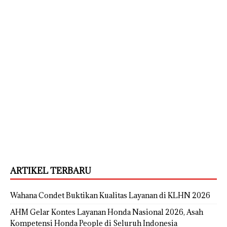
ARTIKEL TERBARU
Wahana Condet Buktikan Kualitas Layanan di KLHN 2026
AHM Gelar Kontes Layanan Honda Nasional 2026, Asah
Kompetensi Honda People di Seluruh Indonesia