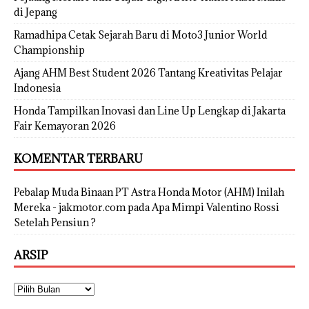
di Jepang
Ramadhipa Cetak Sejarah Baru di Moto3 Junior World
Championship
Ajang AHM Best Student 2026 Tantang Kreativitas Pelajar
Indonesia
Honda Tampilkan Inovasi dan Line Up Lengkap di Jakarta
Fair Kemayoran 2026
KOMENTAR TERBARU
Pebalap Muda Binaan PT Astra Honda Motor (AHM) Inilah
Mereka - jakmotor.com
pada
Apa Mimpi Valentino Rossi
Setelah Pensiun ?
ARSIP