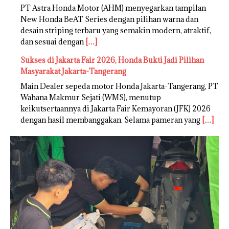
PT Astra Honda Motor (AHM) menyegarkan tampilan
New Honda BeAT Series dengan pilihan warna dan
desain striping terbaru yang semakin modern, atraktif,
dan sesuai dengan
[…]
Sukses di Jakarta Fair 2026, Honda Bukti Jadi Pilihan
Masyarakat Jakarta-Tangerang
Main Dealer sepeda motor Honda Jakarta-Tangerang, PT
Wahana Makmur Sejati (WMS), menutup
keikutsertaannya di Jakarta Fair Kemayoran (JFK) 2026
dengan hasil membanggakan. Selama pameran yang
[…]