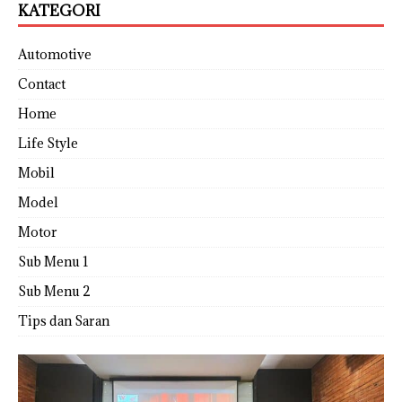
KATEGORI
Automotive
Contact
Home
Life Style
Mobil
Model
Motor
Sub Menu 1
Sub Menu 2
Tips dan Saran