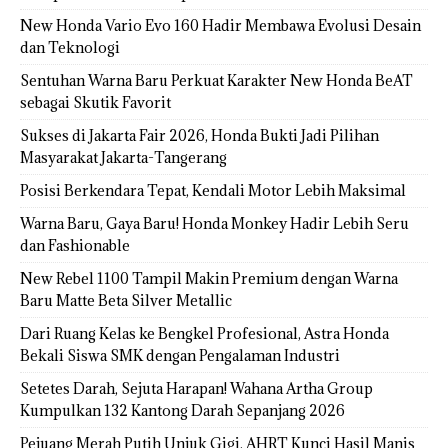
New Honda Vario Evo 160 Hadir Membawa Evolusi Desain
dan Teknologi
Sentuhan Warna Baru Perkuat Karakter New Honda BeAT
sebagai Skutik Favorit
Sukses di Jakarta Fair 2026, Honda Bukti Jadi Pilihan
Masyarakat Jakarta-Tangerang
Posisi Berkendara Tepat, Kendali Motor Lebih Maksimal
Warna Baru, Gaya Baru! Honda Monkey Hadir Lebih Seru
dan Fashionable
New Rebel 1100 Tampil Makin Premium dengan Warna
Baru Matte Beta Silver Metallic
Dari Ruang Kelas ke Bengkel Profesional, Astra Honda
Bekali Siswa SMK dengan Pengalaman Industri
Setetes Darah, Sejuta Harapan! Wahana Artha Group
Kumpulkan 132 Kantong Darah Sepanjang 2026
Pejuang Merah Putih Unjuk Gigi, AHRT Kunci Hasil Manis