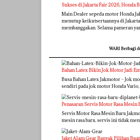
Sukses di Jakarta Fair 2026, Honda B
Main Dealer sepeda motor Honda Ja
menutup keikutsertaannya di Jakarta
membanggakan. Selama pameran ya
WARI Berbagi d
Bahan Latex Bikin Jok Motor Jadi E
Busa Bahan Latex Jakmotor – Jok mo
sendiri pada jok motor Honda Vario, 
Penasaran Servis Motor Rasa Mesin 
Servis Motor Rasa Mesin Baru Jakmot
mesin rasa baru, servis ini tidak m
Jaket A1am Gear Banyak Pilihan Bua