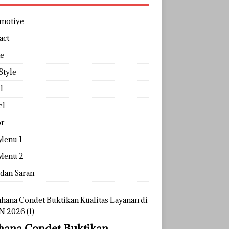
motive
act
e
Style
l
el
r
Menu 1
Menu 2
 dan Saran
ana Condet Buktikan