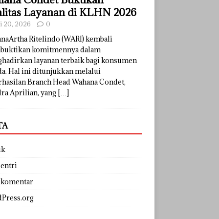
litas Layanan di KLHN 2026
li 20, 2026
0
naArtha Ritelindo (WARI) kembali
uktikan komitmennya dalam
hadirkan layanan terbaik bagi konsumen
a. Hal ini ditunjukkan melalui
rhasilan Branch Head Wahana Condet,
ra Aprilian, yang
[…]
TA
uk
entri
 komentar
Press.org