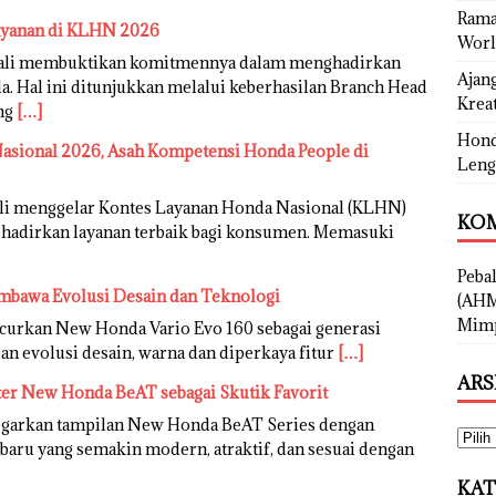
Rama
ayanan di KLHN 2026
Worl
bali membuktikan komitmennya dalam menghadirkan
Ajan
. Hal ini ditunjukkan melalui keberhasilan Branch Head
Kreat
ang
[…]
Hond
sional 2026, Asah Kompetensi Honda People di
Leng
li menggelar Kontes Layanan Honda Nasional (KLHN)
KOM
adirkan layanan terbaik bagi konsumen. Memasuki
Peba
mbawa Evolusi Desain dan Teknologi
(AHM
Mimp
urkan New Honda Vario Evo 160 sebagai generasi
an evolusi desain, warna dan diperkaya fitur
[…]
ARS
ter New Honda BeAT sebagai Skutik Favorit
garkan tampilan New Honda BeAT Series dengan
rbaru yang semakin modern, atraktif, dan sesuai dengan
KAT