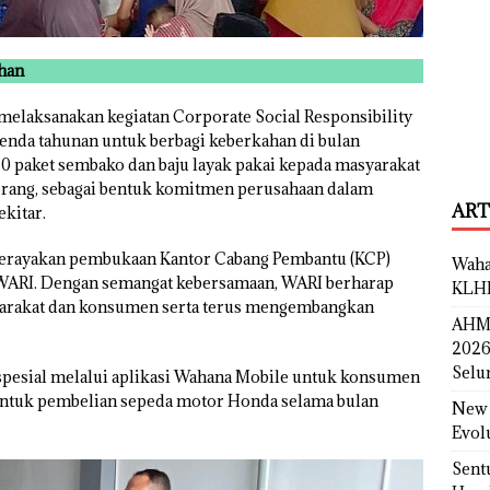
han
melaksanakan kegiatan Corporate Social Responsibility
genda tahunan untuk berbagi keberkahan di bulan
 paket sembako dan baju layak pakai kepada masyarakat
ngerang, sebagai bentuk komitmen perusahaan dalam
ART
kitar.
merayakan pembukaan Kantor Cabang Pembantu (KCP)
Waha
 WARI. Dengan semangat kebersamaan, WARI berharap
KLH
arakat dan konsumen serta terus mengembangkan
AHM 
2026
Selu
spesial melalui aplikasi Wahana Mobile untuk konsumen
h untuk pembelian sepeda motor Honda selama bulan
New 
Evol
Sent