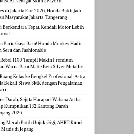
a BeAT sebagai Skutik Favorit
s di Jakarta Fair 2026, Honda Bukti Jadi
han Masyarakat Jakarta-Tangerang
si Berkendara Tepat, Kendali Motor Lebih
imal
a Baru, Gaya Baru! Honda Monkey Hadir
h Seru dan Fashionable
Rebel 1100 Tampil Makin Premium
an Warna Baru Matte Beta Silver Metallic
Ruang Kelas ke Bengkel Profesional, Astra
a Bekali Siswa SMK dengan Pengalaman
tri
tes Darah, Sejuta Harapan! Wahana Artha
p Kumpulkan 132 Kantong Darah
njang 2026
ang Merah Putih Unjuk Gigi, AHRT Kunci
 Manis di Jepang