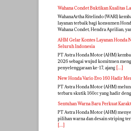
Wahana Condet Buktikan Kualitas L
WahanaArtha Ritelindo (WARI) kem
layanan terbaik bagi konsumen Honda
Wahana Condet, Hendra Aprilian, y
AHM Gelar Kontes Layanan Honda Na
Seluruh Indonesia
PT Astra Honda Motor (AHM) kemba
2026 sebagai wujud komitmen mengh
penyelenggaraan ke-17, ajang
[…]
New Honda Vario Evo 160 Hadir Me
PT Astra Honda Motor (AHM) melunc
terbaru skutik 160cc yang hadir deng
Sentuhan Warna Baru Perkuat Karak
PT Astra Honda Motor (AHM) menye
pilihan warna dan desain striping te
[…]