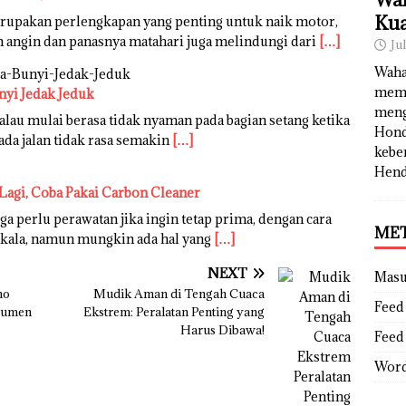
Kua
erupakan perlengkapan yang penting untuk naik motor,
n angin dan panasnya matahari juga melindungi dari
[…]
Ju
Waha
memb
nyi Jedak Jeduk
meng
lau mulai berasa tidak nyaman pada bagian setang ketika
Hond
ada jalan tidak rasa semakin
[…]
kebe
Hend
Lagi, Coba Pakai Carbon Cleaner
a perlu perawatan jika ingin tetap prima, dengan cara
ME
erkala, namun mungkin ada hal yang
[…]
NEXT
Mas
mo
Mudik Aman di Tengah Cuaca
Feed 
sumen
Ekstrem: Peralatan Penting yang
Harus Dibawa!
Feed
Word