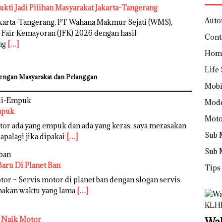
ukti Jadi Pilihan Masyarakat Jakarta-Tangerang
Auto
karta-Tangerang, PT Wahana Makmur Sejati (WMS),
 Fair Kemayoran (JFK) 2026 dengan hasil
Cont
ng
[…]
Hom
Life 
engan Masyarakat dan Pelanggan
Mobi
Mod
mpuk
Moto
tor ada yang empuk dan ada yang keras, saya merasakan
Sub 
apalagi jika dipakai
[…]
Sub 
Baru Di Planet Ban
Tips
or – Servis motor di planet ban dengan slogan servis
emakan waktu yang lama
[…]
t Naik Motor
Wah