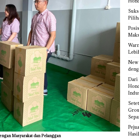
Hond
Sukse
Pili
Posi
Maks
Warn
Lebi
New 
deng
Dari 
Hond
Indus
Sete
Grou
Sepa
Peju
Hasil
engan Masyarakat dan Pelanggan