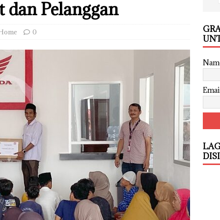
t dan Pelanggan
GRA
Home
0
UNT
Nam
Emai
LAG
DIS