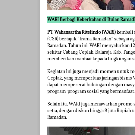
WARI Berbagi Keberkahan di Bulan Ramad
PT Wahanaartha Ritelindo (WARI)
kembali 
(CSR) bertajuk “Irama Ramadan” sebagai a
Ramadan. Tahun ini, WARI menyalurkan 120
sekitar Cabang Ceplak, Balaraja, Kab. Ta
memberikan manfaat kepada lingkungan se
Kegiatan ini juga menjadi momen untuk 
Ceplak, yang memperluas jaringan bisnis
dapat mempererat hubungan dengan masy
program-program sosial yang bermanfaat.
Selain itu, WARI juga menawarkan promo 
setia, dengan diskon hingga 8 juta Rupia
Ramadan.