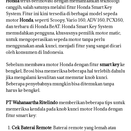
Honda
terus berinovasi dengan memanfaatkan teknologi
canggih, salah satunya melalui fitur Honda Smart Key
System. Fitur ini kini tersedia di berbagai model sepeda
motor
Honda
, seperti Scoopy, Vario 160, ADV 160, PCX160,
dan terbaru di Honda BeAT. Honda Smart Key System
memudahkan pengguna, khususnya pemilik motor matic,
untuk mengoperasikan sepeda motor tanpa perlu
menggunakan anak kunci, menjadi fitur yang sangat dicari
oleh konsumen di Indonesia.
Sebelum membawa motor Honda dengan fitur
smart key
ke
bengkel, Brosi bisa memeriksa beberapa hal terlebih dahulu
jika mengalami kesulitan saat memutar knob kunci.
Beberapa penyebabnya mungkin bisa ditemukan tanpa
harus ke bengkel.
PT Wahanaartha Ritelindo
memberikan beberapa tips untuk
memeriksa kendala pada knob kunci motor Honda dengan
fitur smart key:
Cek Baterai Remote
: Baterai remote yang lemah atau