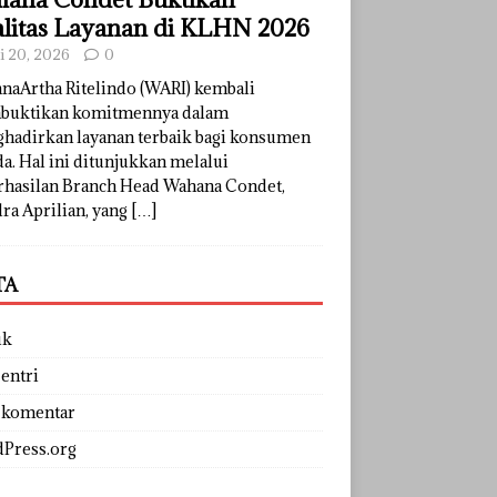
litas Layanan di KLHN 2026
li 20, 2026
0
naArtha Ritelindo (WARI) kembali
uktikan komitmennya dalam
hadirkan layanan terbaik bagi konsumen
a. Hal ini ditunjukkan melalui
rhasilan Branch Head Wahana Condet,
ra Aprilian, yang
[…]
TA
uk
entri
 komentar
Press.org