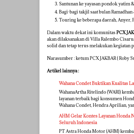
Santunan ke yayasan pondok yatim 
Bagi-bagi takjil saat bulan Ramadh
Touring ke beberapa daerah, Anyer,
Dalam waktu dekat ini komunitas
PCX JA
akan dilaksanakan di Villa Ralembo Cisar
solid dan tetap terus melakukan kegiatan p
Narasumber : ketum PCX JAKBAR ( Roby Su
Artikel lainnya :
Wahana Condet Buktikan Kualitas L
WahanaArtha Ritelindo (WARI) kem
layanan terbaik bagi konsumen Honda
Wahana Condet, Hendra Aprilian, y
AHM Gelar Kontes Layanan Honda Na
Seluruh Indonesia
PT Astra Honda Motor (AHM) kemba