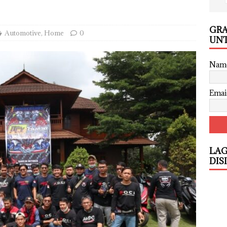
GRA
Automotive
,
Home
0
UNT
Nam
Emai
LAG
DIS