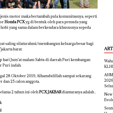
jenis motor maka bertambah pula komunitasnya, seperti
or
Honda PCX
yg di bentuk oleh para pemuda yang
 hobi yang sama dalam berkendara khususnya sepeda
apat saling silaturahmi/membangun keluarga besar bagi
ART
akarta barat.
ap hari Jum’at malam Sabtu di daerah Puri kembangan
Waha
r Puri indah.
KLH
AHM 
ggal 28 Oktober 2019, Alhamdulillah sampai sekarang
2026
dan 25 calon anggota,
Selu
selama 2 tahun ini oleh
PCX JAKBAR
diantaranya adalah ,
New 
Evol
ek
Sent
g