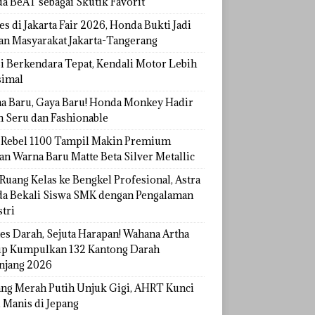
a BeAT sebagai Skutik Favorit
s di Jakarta Fair 2026, Honda Bukti Jadi
han Masyarakat Jakarta-Tangerang
si Berkendara Tepat, Kendali Motor Lebih
imal
a Baru, Gaya Baru! Honda Monkey Hadir
h Seru dan Fashionable
Rebel 1100 Tampil Makin Premium
an Warna Baru Matte Beta Silver Metallic
Ruang Kelas ke Bengkel Profesional, Astra
a Bekali Siswa SMK dengan Pengalaman
tri
tes Darah, Sejuta Harapan! Wahana Artha
p Kumpulkan 132 Kantong Darah
njang 2026
ang Merah Putih Unjuk Gigi, AHRT Kunci
 Manis di Jepang