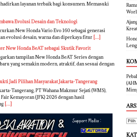
adirkan layanan terbaik bagi konsumen. Memasuki
Rama
Worl
mbawa Evolusi Desain dan Teknologi
Ajan
Kreat
urkan New Honda Vario Evo 160 sebagai generasi
an evolusi desain, warna dan diperkaya fitur
[…]
Hond
Leng
ter New Honda BeAT sebagai Skutik Favorit
garkan tampilan New Honda BeAT Series dengan
KOM
rbaru yang semakin modern, atraktif, dan sesuai dengan
Peba
ukti Jadi Pilihan Masyarakat Jakarta-Tangerang
(AHM
Mimp
karta-Tangerang, PT Wahana Makmur Sejati (WMS),
 Fair Kemayoran (JFK) 2026 dengan hasil
ng
[…]
ARS
KAT