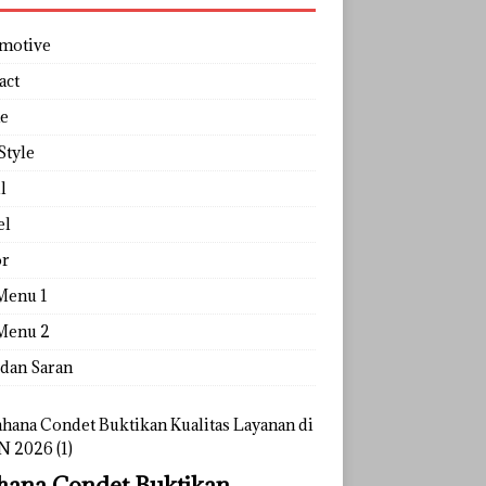
motive
act
e
Style
l
el
r
Menu 1
Menu 2
 dan Saran
ana Condet Buktikan