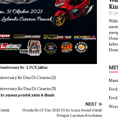
Kua
Ju
Waha
memb
meng
Hond
kebe
Hend
ME
 Anniversary Ke -2 PCX Jakbar
Mas
Feed 
 ke yayasan pondok yatim & dhuafa
Feed
NEXT
Word
 Untuk
Honda BeAT Day 2021 Di Isi Acara Sosial Untuk
Petugas Layanan Kesehatan