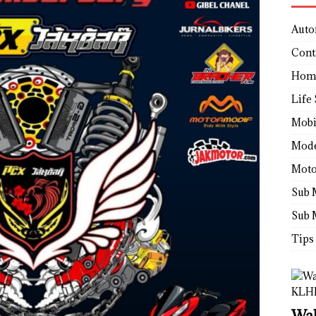
Auto
Cont
Hom
Life 
Mobi
Mod
Moto
Sub 
Sub 
Tips
Wah