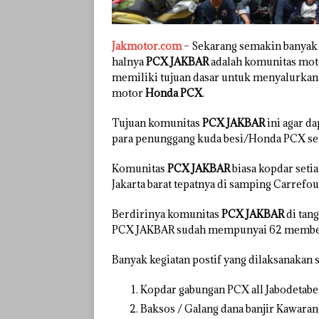
Jakmotor.com
– Sekarang semakin banyak 
halnya
PCX JAKBAR
adalah komunitas mot
memiliki tujuan dasar untuk menyalurkan
motor
Honda PCX
.
Tujuan komunitas
PCX JAKBAR
ini agar d
para penunggang kuda besi/Honda PCX se’j
Komunitas
PCX JAKBAR
biasa kopdar seti
Jakarta barat tepatnya di samping Carrefou
Berdirinya komunitas
PCX JAKBAR
di tan
PCX JAKBAR sudah mempunyai 62 member 
Banyak kegiatan postif yang dilaksanakan 
Kopdar gabungan PCX all Jabodetab
Baksos / Galang dana banjir Kawaran