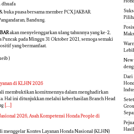
Hond
& dhuafa
Sukse
an & buka puasa bersama member PCX JAKBAR.
Pili
 Pangandaran, Bandung.
Posi
KBAR
akan menyelenggarkan ulang tahunnya yang ke-2,
Maks
ua Puncak pada Minggu 31 Oktober 2021, semoga semaki
Warn
ositif yang bermanfaat.
Lebi
eib )
New 
deng
Dari 
Hond
ayanan di KLHN 2026
Indus
bali membuktikan komitmennya dalam menghadirkan
. Hal ini ditunjukkan melalui keberhasilan Branch Head
Sete
ang
[…]
Grou
Sepa
sional 2026, Asah Kompetensi Honda People di
Peju
Hasil
li menggelar Kontes Layanan Honda Nasional (KLHN)