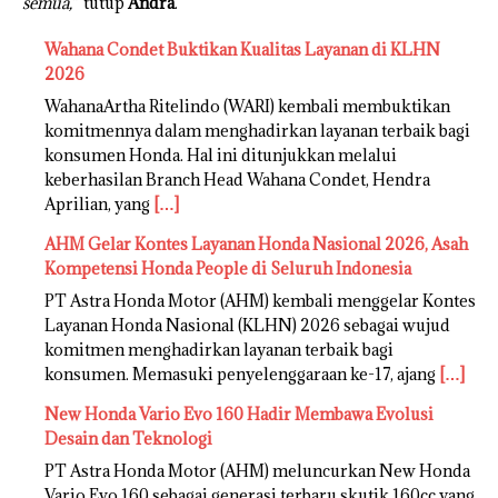
semua,
” tutup
Andra
.
Wahana Condet Buktikan Kualitas Layanan di KLHN
2026
WahanaArtha Ritelindo (WARI) kembali membuktikan
komitmennya dalam menghadirkan layanan terbaik bagi
konsumen Honda. Hal ini ditunjukkan melalui
keberhasilan Branch Head Wahana Condet, Hendra
Aprilian, yang
[…]
AHM Gelar Kontes Layanan Honda Nasional 2026, Asah
Kompetensi Honda People di Seluruh Indonesia
PT Astra Honda Motor (AHM) kembali menggelar Kontes
Layanan Honda Nasional (KLHN) 2026 sebagai wujud
komitmen menghadirkan layanan terbaik bagi
konsumen. Memasuki penyelenggaraan ke-17, ajang
[…]
New Honda Vario Evo 160 Hadir Membawa Evolusi
Desain dan Teknologi
PT Astra Honda Motor (AHM) meluncurkan New Honda
Vario Evo 160 sebagai generasi terbaru skutik 160cc yang