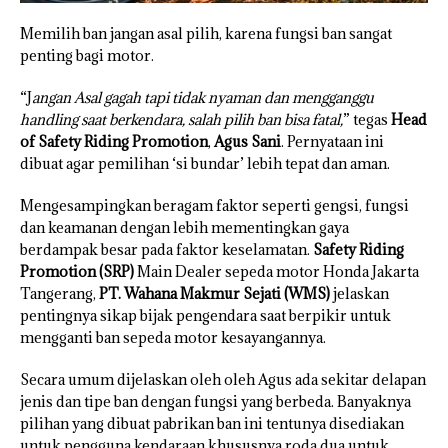
Memilih ban jangan asal pilih, karena fungsi ban sangat
penting bagi motor.
“J
angan Asal gagah tapi tidak nyaman dan mengganggu
handling saat berkendara, salah pilih ban bisa fatal,
” tegas
Head
of Safety Riding Promotion
,
Agus Sani
. Pernyataan ini
dibuat agar pemilihan ‘si bundar’ lebih tepat dan aman.
Mengesampingkan beragam faktor seperti gengsi, fungsi
dan keamanan dengan lebih mementingkan gaya
berdampak besar pada faktor keselamatan.
Safety Riding
Promotion (SRP)
Main Dealer sepeda motor Honda Jakarta
Tangerang,
PT. Wahana Makmur Sejati (WMS)
jelaskan
pentingnya sikap bijak pengendara saat berpikir untuk
mengganti ban sepeda motor kesayangannya.
Secara umum dijelaskan oleh oleh Agus ada sekitar delapan
jenis dan tipe ban dengan fungsi yang berbeda. Banyaknya
pilihan yang dibuat pabrikan ban ini tentunya disediakan
untuk pengguna kendaraan khususnya roda dua untuk