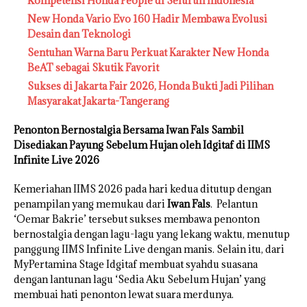
Kompetensi Honda People di Seluruh Indonesia
New Honda Vario Evo 160 Hadir Membawa Evolusi
Desain dan Teknologi
Sentuhan Warna Baru Perkuat Karakter New Honda
BeAT sebagai Skutik Favorit
Sukses di Jakarta Fair 2026, Honda Bukti Jadi Pilihan
Masyarakat Jakarta-Tangerang
Penonton Bernostalgia Bersama Iwan Fals Sambil
Disediakan Payung Sebelum Hujan oleh Idgitaf di IIMS
Infinite Live 2026
Kemeriahan IIMS 2026 pada hari kedua ditutup dengan
penampilan yang memukau dari
Iwan Fals
. Pelantun
‘Oemar Bakrie’ tersebut sukses membawa penonton
bernostalgia dengan lagu-lagu yang lekang waktu, menutup
panggung IIMS Infinite Live dengan manis. Selain itu, dari
MyPertamina Stage Idgitaf membuat syahdu suasana
dengan lantunan lagu ‘Sedia Aku Sebelum Hujan’ yang
membuai hati penonton lewat suara merdunya.