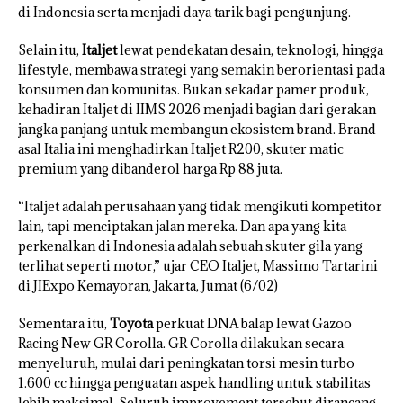
di Indonesia serta menjadi daya tarik bagi pengunjung.
Selain itu,
Italjet
lewat pendekatan desain, teknologi, hingga
lifestyle, membawa strategi yang semakin berorientasi pada
konsumen dan komunitas. Bukan sekadar pamer produk,
kehadiran Italjet di IIMS 2026 menjadi bagian dari gerakan
jangka panjang untuk membangun ekosistem brand. Brand
asal Italia ini menghadirkan Italjet R200, skuter matic
premium yang dibanderol harga Rp 88 juta.
“Italjet adalah perusahaan yang tidak mengikuti kompetitor
lain, tapi menciptakan jalan mereka. Dan apa yang kita
perkenalkan di Indonesia adalah sebuah skuter gila yang
terlihat seperti motor,” ujar CEO Italjet, Massimo Tartarini
di JIExpo Kemayoran, Jakarta, Jumat (6/02)
Sementara itu,
Toyota
perkuat DNA balap lewat Gazoo
Racing New GR Corolla. GR Corolla dilakukan secara
menyeluruh, mulai dari peningkatan torsi mesin turbo
1.600 cc hingga penguatan aspek handling untuk stabilitas
lebih maksimal. Seluruh improvement tersebut dirancang