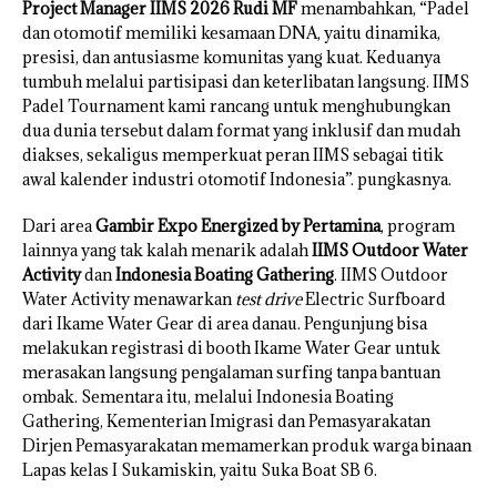
Project Manager IIMS 2026 Rudi MF
menambahkan, “Padel
dan otomotif memiliki kesamaan DNA, yaitu dinamika,
presisi, dan antusiasme komunitas yang kuat. Keduanya
tumbuh melalui partisipasi dan keterlibatan langsung. IIMS
Padel Tournament kami rancang untuk menghubungkan
dua dunia tersebut dalam format yang inklusif dan mudah
diakses, sekaligus memperkuat peran IIMS sebagai titik
awal kalender industri otomotif Indonesia”. pungkasnya.
Dari area
Gambir Expo Energized by Pertamina
, program
lainnya yang tak kalah menarik adalah
IIMS Outdoor Water
Activity
dan
Indonesia Boating Gathering
. IIMS Outdoor
Water Activity menawarkan
test drive
Electric Surfboard
dari Ikame Water Gear di area danau. Pengunjung bisa
melakukan registrasi di booth Ikame Water Gear untuk
merasakan langsung pengalaman surfing tanpa bantuan
ombak. Sementara itu, melalui Indonesia Boating
Gathering, Kementerian Imigrasi dan Pemasyarakatan
Dirjen Pemasyarakatan memamerkan produk warga binaan
Lapas kelas I Sukamiskin, yaitu Suka Boat SB 6.