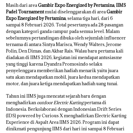
Masih dari area
Gambir Expo Energized by Pertamina
,
IIMS
Padel Tournament
mulai diselenggarakan di area
Gambir
Expo Energized by Pertamina
, selama tiga hari, dari 6
sampai 8 Februari 2026. Total pesertanya ada 28 pasangan
dengan kategori ganda campur pada semua level. Malam
sebelumnya pertandingan dibuka oleh sejumlah influencer
ternama di antara Sintya Marisca, Wendy Walters, Jerome
Polin, Den Dimas, dan Akbar Rais. Walau baru pertama kali
diadakan di IIMS 2026, kegiatan ini mendapat antusiasme
yang tinggi karena Dyandra Promosindo selaku
penyelenggara memberikan hadiah menarik yaitu juara
satu akan mendapatkan mobil, juara kedua mendapatkan
motor, dan juara ketiga mendapatkan hadiah uang tunai.
Tahun ini IIMS juga mencatat sejarah baru dengan
menghadirkan
outdoor Electric Karting
pertama di
Indonesia. Berkolaborasi dengan Indonesian Drift Series
(IDS) powered by Curious X menghadirkan Electric Karting
Experience di Aspalt Area IIMS 2026. Program ini dapat
dinikmati pengunjung IIMS dari hari ini sampai 8 Februari