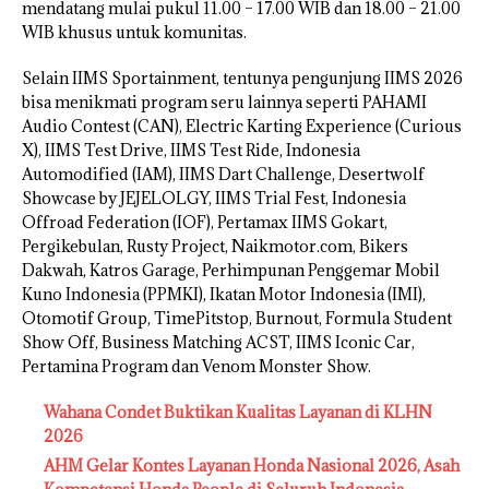
mendatang mulai pukul 11.00 – 17.00 WIB dan 18.00 – 21.00
WIB khusus untuk komunitas.
Selain IIMS Sportainment, tentunya pengunjung IIMS 2026
bisa menikmati program seru lainnya seperti PAHAMI
Audio Contest (CAN), Electric Karting Experience (Curious
X), IIMS Test Drive, IIMS Test Ride, Indonesia
Automodified (IAM), IIMS Dart Challenge, Desertwolf
Showcase by JEJELOLGY, IIMS Trial Fest, Indonesia
Offroad Federation (IOF), Pertamax IIMS Gokart,
Pergikebulan, Rusty Project, Naikmotor.com, Bikers
Dakwah, Katros Garage, Perhimpunan Penggemar Mobil
Kuno Indonesia (PPMKI), Ikatan Motor Indonesia (IMI),
Otomotif Group, TimePitstop, Burnout, Formula Student
Show Off, Business Matching ACST, IIMS Iconic Car,
Pertamina Program dan Venom Monster Show.
Wahana Condet Buktikan Kualitas Layanan di KLHN
2026
AHM Gelar Kontes Layanan Honda Nasional 2026, Asah