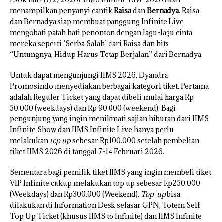
menampilkan penyanyi cantik
Raisa
dan
Bernadya
. Raisa
dan Bernadya siap membuat panggung Infinite Live
mengobati patah hati penonton dengan lagu-lagu cinta
mereka seperti ‘Serba Salah’ dari Raisa dan hits
“Untungnya, Hidup Harus Tetap Berjalan” dari Bernadya.
Untuk dapat mengunjungi IIMS 2026, Dyandra
Promosindo menyediakan berbagai kategori tiket. Pertama
adalah Reguler Ticket yang dapat dibeli mulai harga Rp
50.000 (weekdays) dan Rp 90.000 (weekend). Bagi
pengunjung yang ingin menikmati sajian hiburan dari IIMS
Infinite Show dan IIMS Infinite Live hanya perlu
melakukan
top up
sebesar Rp100.000 setelah pembelian
tiket IIMS 2026 di tanggal 7-14 Februari 2026.
Sementara bagi pemilik tiket IIMS yang ingin membeli tiket
VIP Infinite cukup melakukan top up sebesar Rp250.000
(Weekdays) dan Rp300.000 (Weekend).
Top up
bisa
dilakukan di Information Desk selasar GPN, Totem Self
Top Up Ticket (khusus IIMS to Infinite) dan IIMS Infinite