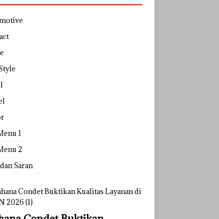
motive
act
e
Style
l
el
r
Menu 1
Menu 2
 dan Saran
ana Condet Buktikan