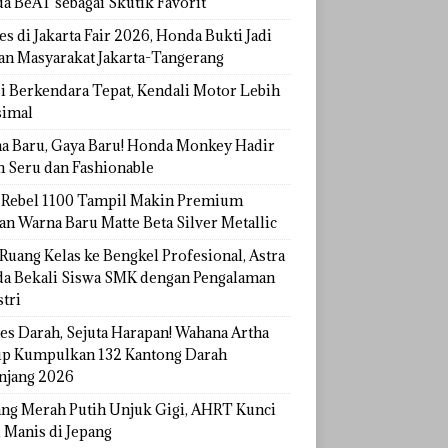
a BeAT sebagai Skutik Favorit
s di Jakarta Fair 2026, Honda Bukti Jadi
han Masyarakat Jakarta-Tangerang
si Berkendara Tepat, Kendali Motor Lebih
imal
a Baru, Gaya Baru! Honda Monkey Hadir
h Seru dan Fashionable
Rebel 1100 Tampil Makin Premium
an Warna Baru Matte Beta Silver Metallic
Ruang Kelas ke Bengkel Profesional, Astra
a Bekali Siswa SMK dengan Pengalaman
tri
tes Darah, Sejuta Harapan! Wahana Artha
p Kumpulkan 132 Kantong Darah
njang 2026
ang Merah Putih Unjuk Gigi, AHRT Kunci
 Manis di Jepang