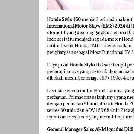
Honda Stylo 160
menjadi primadona boot
International Motor Show (IIMS) 2024 di J
otomotif yang diselenggarakan selama 10 ha
Indonesia itu menjadi sepeda motor Hond
motor listrik Honda EM1 e: mendapatkan p
penghargaan sebagai Most Functional EV S
Daya pikat
Honda Stylo 160
saat tampil pe
penampilannya yang menarik dengan paduan
dibekali mesin bertenaga eSP+ 160cc 4 kat
Deretan sepeda motor Honda lainnya yang 
perhatian. Primadona selanjutnya yang me
dengan penjualan 91 unit, diikuti Honda PC
series 80 unit, dan ADV 160 68 unit. Pada a
memikat konsumen yang memilihnya menja
General Manager Sales AHM Ignatius Did