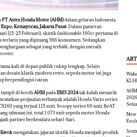
h
PT Astra Honda Motor (AHM)
dalam gelaran Indonesia
I Expo, Kemayoran, Jakarta Pusat
. Dalam pameran
ri (15-25 Februari), skutik fashionable 160cc pertama di
a terlaris yang dipinang 566 konsumen. Sedangkan
enghargaan sebagai yang terbaik, dengan meraih
cooter.
ART
rtama kali di depan publik cukup lengkap. Selain
 desain klasik modern retro, sepeda motor ini juga
Waha
up berpendingin cairan.
KLH
AHM 
tampil di booth
AHM
pada
IIMS 2024
tak kalah menarik
2026
ncatatkan penjualan terbanyak adalah Honda Vario series
Selu
X160 yang terjual 115 unit, Scoopy series 69 unit, BeAT
jang tahunan ini, total 1.073 unit sepeda motor Honda
New 
di partner berkendara sehari-hari.
Evol
Sent
i Kwok
mengatakan, jajaran skutik Honda menjadi produk