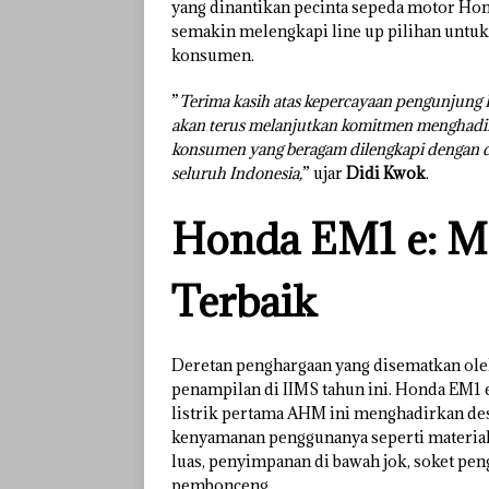
yang dinantikan pecinta sepeda motor Hon
semakin melengkapi line up pilihan untu
konsumen.
”
Terima kasih atas kepercayaan pengunjung
akan terus melanjutkan komitmen menghadir
konsumen yang beragam dilengkapi dengan du
seluruh Indonesia,
” ujar
Didi Kwok
.
Honda EM1 e: Mot
Terbaik
Deretan penghargaan yang disematkan ole
penampilan di IIMS tahun ini. Honda EM1 e
listrik pertama AHM ini menghadirkan d
kenyamanan penggunanya seperti material b
luas, penyimpanan di bawah jok, soket pen
pembonceng.