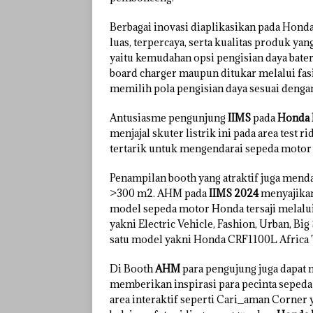
Berbagai inovasi diaplikasikan pada Honda
luas, terpercaya, serta kualitas produk ya
yaitu kemudahan opsi pengisian daya bater
board charger maupun ditukar melalui fasi
memilih pola pengisian daya sesuai dengan 
Antusiasme pengunjung
IIMS
pada
Honda 
menjajal skuter listrik ini pada area test 
tertarik untuk mengendarai sepeda motor
Penampilan booth yang atraktif juga mend
>300 m2. AHM pada
IIMS 2024
menyajikan
model sepeda motor Honda tersaji melal
yakni Electric Vehicle, Fashion, Urban, Big
satu model yakni Honda CRF1100L Africa 
Di Booth
AHM
para pengujung juga dapat 
memberikan inspirasi para pecinta seped
area interaktif seperti Cari_aman Corne