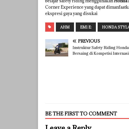
belajar safety riding menggunakan
Honda R
Corner Experience yang dapat dimanfaatk
ekspresi gaya yang disukai
AHM
EM1 E:
HONDA STYLO
PREVIOUS
Instruktur Safety Riding Honda
Bersaing di Kompetisi Internas
BE THE FIRST TO COMMENT
Leave a Reply