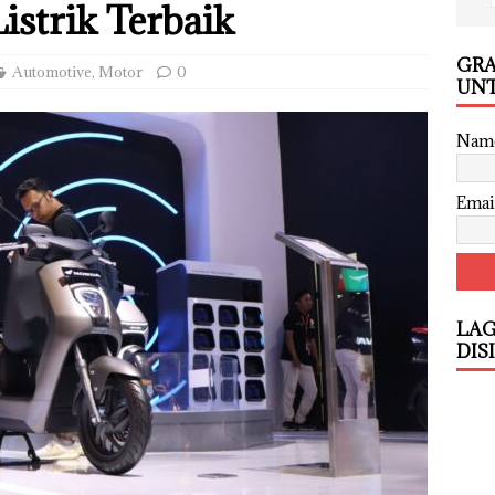
istrik Terbaik
GRA
Automotive
,
Motor
0
UNT
Nam
Emai
LAG
DIS