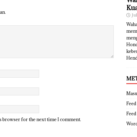
Kua
an.
Ju
Waha
memb
meng
Hond
kebe
Hend
ME
Mas
Feed 
Feed
is browser for the next time I comment.
Word