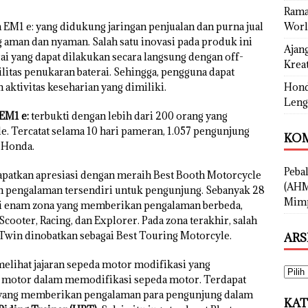
Rama
 EM1 e: yang didukung jaringan penjualan dan purna jual
Worl
ng aman dan nyaman. Salah satu inovasi pada produk ini
Ajan
ai yang dapat dilakukan secara langsung dengan off-
Kreat
litas penukaran baterai. Sehingga, pengguna dapat
aktivitas keseharian yang dimiliki.
Hond
Leng
EM1 e:
terbukti dengan lebih dari 200 orang yang
ride. Tercatat selama 10 hari pameran, 1.057 pengunjung
KOM
 Honda.
Peba
apatkan apresiasi dengan meraih Best Booth Motorcycle
(AHM
 pengalaman tersendiri untuk pengunjung. Sebanyak 28
Mimp
ui enam zona yang memberikan pengalaman berbeda,
 Scooter, Racing, dan Explorer. Pada zona terakhir, salah
Twin dinobatkan sebagai Best Touring Motorcyle.
ARS
melihat jajaran sepeda motor modifikasi yang
a motor dalam memodifikasi sepeda motor. Terdapat
r yang memberikan pengalaman para pengunjung dalam
KAT