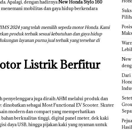
Hond
da. Apalagi, dengan hadirnya
New Honda Stylo 160
k menemani mobilitas dan gaya hidup berkendara
Sukse
Pili
Posi
 IIMS 2024 yang telah memilih sepeda motor Honda. Kami
Maks
kan produk terbaik sesuai kebutuhan dan gaya hidup
kungan layanan purna jual terbaik yang tersebar di
Warn
Lebi
New 
or Listrik Berfitur
deng
Dari 
Hond
Indus
Sete
h penyelenggara juga diraih AHM melalui produk dan
Grou
: dinobatkan sebagai Most Functional EV Scooter. Skuter
Sepa
esain modern dan compact yang memperhatikan
ahan berkualitas tinggi, digital panel meter, dek kaki
Peju
gisi daya USB, hingga pijakan kaki yang nyaman untuk
Hasil