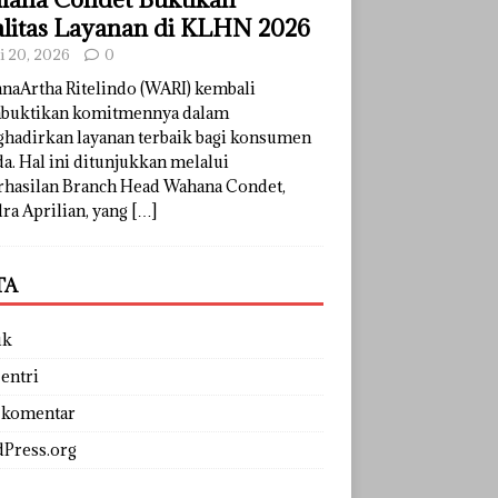
litas Layanan di KLHN 2026
li 20, 2026
0
naArtha Ritelindo (WARI) kembali
uktikan komitmennya dalam
hadirkan layanan terbaik bagi konsumen
a. Hal ini ditunjukkan melalui
rhasilan Branch Head Wahana Condet,
ra Aprilian, yang
[…]
TA
uk
entri
 komentar
Press.org