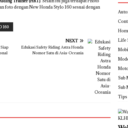
iding Trainer (HRT)
. Selain itu juga terdapat Photo
an foto dengan New Honda Stylo 160 sesuai dengan
Auto
Cont
 160
Hom
Life 
NEXT
 Siap
Edukasi Safety Riding Astra Honda
Mobi
ional
Nomor Satu di Asia-Oceania
Mod
Moto
Sub 
Sub 
Tips
Wah