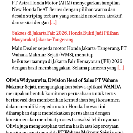
PT Astra Honda Motor (AHM) menyegarkan tampilan
New Honda BeAT Series dengan pilihan warna dan
desain striping terbaru yang semakin modern, atraktif,
dan sesuai dengan
[…]
Sukses di Jakarta Fair 2026, Honda Bukti Jadi Pilihan
Masyarakat Jakarta-Tangerang
Main Dealer sepeda motor Honda Jakarta-Tangerang, PT
Wahana Makmur Sejati (WMS), menutup
keikutsertaannya di Jakarta Fair Kemayoran (JFK) 2026
dengan hasil membanggakan. Selama pameran yang
[…]
Olivia Widyasuwita
,
Division Head of Sales PT Wahana
Makmur Sejati
, mengungkapkan bahwa aplikasi
WANDA
merupakan bentuk komitmen perusahaan untuk terus
berinovasi dan memberikan kemudahan bagi konsumen
dalam memiliki sepeda motor Honda. Inovasi ini
diharapkan dapat mendekatkan perusahaan dengan
konsumen dan membuat proses transaksi lebih nyaman.
Olivia juga mengucapkan terima kasih atas kepercayaan
konsumen yang memilih
PT Wahana Makmur Sejati
untuk