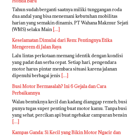
Honda Baru’
Tahun sudah berganti saatnya miliki tunggangan roda
dua andal yang bisa menemani kebutuhan mobilitas
harian yang semakin dinamis, PT Wahana Makmur Sejati
(WMS) selaku Main
[…]
Keselamatan Dimulai dari Rem: Pentingnya Etika
Mengerem di Jalan Raya
Lalu lintas perkotaan memang identik dengan kondisi
yang padat dan serba cepat. Setiap hari, pengendara
motor harus pintar membaca situasi karena jalanan
dipenuhi berbagai jenis
[…]
Busi Motor Bermasalah? Ini 6 Gejala dan Cara
Perbaikannya
Walau bentuknya kecil dan kadang dianggap remeh, busi
punya tugas super penting buat motor kamu. Tanpa busi
yang sehat, percikan api buat ngebakar campuran bensin
[…]
Kampas Ganda: Si Kecil yang Bikin Motor Ngacir dan