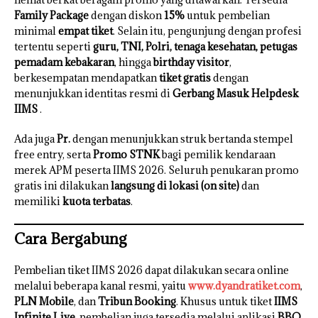
Family Package
dengan diskon
15%
untuk pembelian
minimal
empat tiket
. Selain itu, pengunjung dengan profesi
tertentu seperti
guru, TNI, Polri, tenaga kesehatan, petugas
pemadam kebakaran
, hingga
birthday visitor
,
berkesempatan mendapatkan
tiket gratis
dengan
menunjukkan identitas resmi di
Gerbang Masuk Helpdesk
IIMS
.
Ada juga
Pr.
dengan menunjukkan struk bertanda stempel
free entry, serta
Promo STNK
bagi pemilik kendaraan
merek APM peserta IIMS 2026. Seluruh penukaran promo
gratis ini dilakukan
langsung di lokasi (on site)
dan
memiliki
kuota terbatas
.
Cara Bergabung
Pembelian tiket IIMS 2026 dapat dilakukan secara online
melalui beberapa kanal resmi, yaitu
www.dyandratiket.com
,
PLN Mobile
, dan
Tribun Booking
. Khusus untuk tiket
IIMS
Infinite Live
, pembelian juga tersedia melalui aplikasi
BBO
.