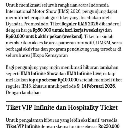
Untuk menikmati seluruh rangkaian acara Indonesia
International Motor Show (IIMS) 2026, pengunjung dapat
memilih beberapa kategori tiket yang disediakan oleh
Dyandra Promosindo. Tiket
Reguler IIMS 2026
dibanderol
dengan harga
Rp50.000 untuk hari kerja (weekday)
dan
Rp90.000 untuk akhir pekan (weekend)
. Tiket ini sudah
memberikan akses ke area pameran otomotif, UMKM, serta
berbagai aktivitas dan program pendukung yang tersebar di
seluruh area JIExpo Kemayoran.
Bagi pengunjung yang ingin menikmati hiburan tambahan
seperti
IIMS Infinite Show
dan
IIMS Infinite Live
, cukup
melakukan
top up sebesar Rp100.000
setelah membeli tiket
reguler IIMS, khusus untuk periode
9–14 Februari 2026.
Dengan tambahan
Tiket VIP Infinite dan Hospitality Ticket
Untuk pengalaman hiburan yang lebih eksklusif, tersedia
Tiket VIP Infinite
dengan skema top up sebesar
Rp250.000