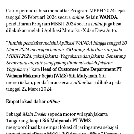
Calon pemudik bisa mendaftar Program MBBH 2024 sejak
tanggal 26 Februari 2024 secara
online
. Selain
WANDA
,
pendaftaran Program MBBH 2024 secara
online
juga bisa
dilakukan melalui Aplikasi Motorku-X dan Daya Auto.
“
Jumlah pendaftar melalui Aplikasi WANDA hingga tanggal 20
Maret 2024 mencapai hampir 700 orang. Ada dua rute pada
MBBH 2024, yakni Jakarta-Yogyakarta dan Jakarta-Semarang.
Sementara ini, rute yang paling diminati adalah Jakarta-
Yogyakarta,
” kata
Head of Customer Care Department PT
Wahana Makmur Sejati (WMS) Siti Mulyanah
. Siti
meneruskan, pendaftaran secara
offline
baru dibuka pada
tanggal 22 Maret 2024.
Empat lokasi daftar
offline
Sebagai
Main Dealer
sepeda motor wilayah Jakarta-
Tangerang, lanjut
Siti Mulyanah
,
PT WMS
mengoordinasikan empat lokasi di jaringannya sebagai
tempat pendaftaran MBBH 2024 secara
offline
. “
Keempat