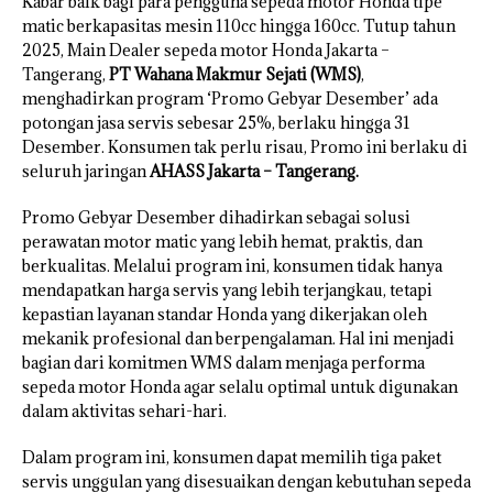
Kabar baik bagi para pengguna sepeda motor Honda tipe
matic berkapasitas mesin 110cc hingga 160cc. Tutup tahun
2025, Main Dealer sepeda motor Honda Jakarta –
Tangerang,
PT Wahana Makmur Sejati (WMS)
,
menghadirkan program ‘Promo Gebyar Desember’ ada
potongan jasa servis sebesar 25%, berlaku hingga 31
Desember. Konsumen tak perlu risau, Promo ini berlaku di
seluruh jaringan
AHASS Jakarta – Tangerang.
Promo Gebyar Desember dihadirkan sebagai solusi
perawatan motor matic yang lebih hemat, praktis, dan
berkualitas. Melalui program ini, konsumen tidak hanya
mendapatkan harga servis yang lebih terjangkau, tetapi
kepastian layanan standar Honda yang dikerjakan oleh
mekanik profesional dan berpengalaman. Hal ini menjadi
bagian dari komitmen WMS dalam menjaga performa
sepeda motor Honda agar selalu optimal untuk digunakan
dalam aktivitas sehari-hari.
Dalam program ini, konsumen dapat memilih tiga paket
servis unggulan yang disesuaikan dengan kebutuhan sepeda