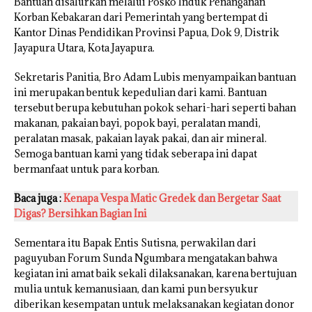
Bantuan disalurkan melalui Posko Induk Penanganan
Korban Kebakaran dari Pemerintah yang bertempat di
Kantor Dinas Pendidikan Provinsi Papua, Dok 9, Distrik
Jayapura Utara, Kota Jayapura.
Sekretaris Panitia, Bro Adam Lubis menyampaikan bantuan
ini merupakan bentuk kepedulian dari kami. Bantuan
tersebut berupa kebutuhan pokok sehari-hari seperti bahan
makanan, pakaian bayi, popok bayi, peralatan mandi,
peralatan masak, pakaian layak pakai, dan air mineral.
Semoga bantuan kami yang tidak seberapa ini dapat
bermanfaat untuk para korban.
Baca juga :
Kenapa Vespa Matic Gredek dan Bergetar Saat
Digas? Bersihkan Bagian Ini
Sementara itu Bapak Entis Sutisna, perwakilan dari
paguyuban Forum Sunda Ngumbara mengatakan bahwa
kegiatan ini amat baik sekali dilaksanakan, karena bertujuan
mulia untuk kemanusiaan, dan kami pun bersyukur
diberikan kesempatan untuk melaksanakan kegiatan donor