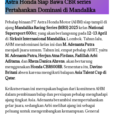
Astra Honda Siap Bawa CBR series
Pertahankan Dominasi di Mandalika
Pebalap binaan PT Astra Honda Motor (AHM) siap tampil di
ajang
Mandalika Racing Series (MRS) 2025
kelas
National
Supersport 600cc
, yang akan berlangsung pada
12–13 April
di
Sirkuit Internasional Mandalika
, Lombok. Tahun lalu,
AHM mendominasi kelas ini dan
M. Adenanta Putra
menjadi juara umum. Tahun ini, empat pebalap AHRT, yaitu
M. Adenanta Putra, Herjun Atna Firdaus, Fadillah Arbi
Aditama
, dan
Rheza Danica Ahrens
, akan bertarung
menggunakan
Honda CBR600RR
. Sementara itu,
Davino
Britani
absen karena mengikuti balapan
Asia Talent Cup di
Qatar
.
Keikutsertaan ini merupakan bagian dari komitmen AHM
dalam pembinaan balap dan persiapan pebalap menghadapi
ajang tingkat Asia. Adenanta berambisi mempertahankan
gelar juara, sedangkan Arbi melihat ajang ini sebagai
peluang untuk mengembangkan kemampuan. General