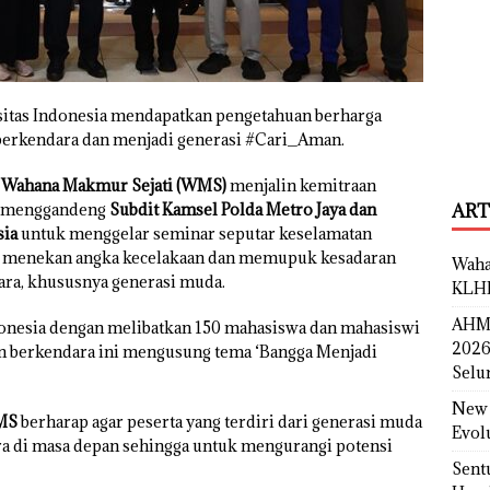
itas Indonesia mendapatkan pengetahuan berharga
berkendara dan menjadi generasi #Cari_Aman.
 Wahana Makmur Sejati (WMS)
menjalin kemitraan
menggandeng
Subdit Kamsel Polda Metro Jaya dan
ART
sia
untuk menggelar seminar seputar keselamatan
uk menekan angka kecelakaan dan memupuk kesadaran
Waha
ara, khususnya generasi muda.
KLH
AHM 
Indonesia dengan melibatkan 150 mahasiswa dan mahasiswi
2026
an berkendara ini mengusung tema ‘Bangga Menjadi
Selu
New 
MS
berharap agar peserta yang terdiri dari generasi muda
Evol
ra di masa depan sehingga untuk mengurangi potensi
Sent