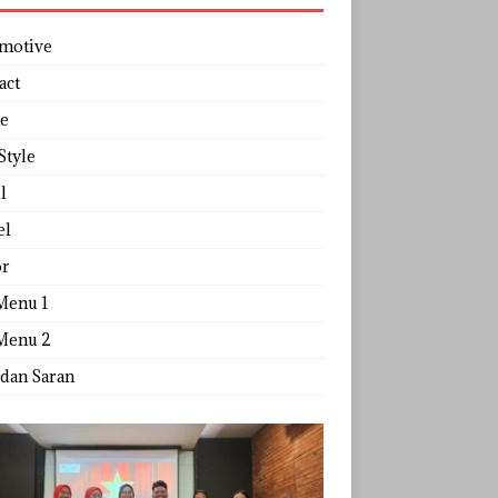
motive
act
e
Style
l
el
r
Menu 1
Menu 2
 dan Saran