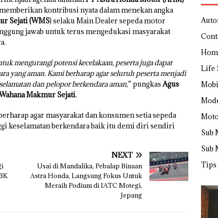
 memberikan kontribusi nyata dalam menekan angka
Auto
r Sejati (WMS
) selaku Main Dealer sepeda motor
anggung jawab untuk terus mengedukasi masyarakat
Cont
a.
Hom
ntuk mengurangi potensi kecelakaan, peserta juga dapat
Life 
ara yang aman. Kami berharap agar seluruh peserta menjadi
selamatan dan pelopor berkendara aman,
” pungkas
Agus
Mobi
T Wahana Makmur Sejati
.
Mod
berharap agar masyarakat dan konsumen setia sepeda
Moto
i keselamatan berkendara baik itu demi diri sendiri
Sub 
Sub 
NEXT
Tips
gi
Usai di Mandalika, Pebalap Binaan
P3K
Astra Honda, Langsung Fokus Untuk
Meraih Podium di IATC Motegi,
Jepang