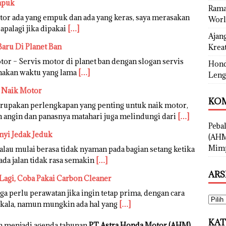
mpuk
Rama
tor ada yang empuk dan ada yang keras, saya merasakan
Worl
apalagi jika dipakai
[…]
Ajan
Baru Di Planet Ban
Kreat
or – Servis motor di planet ban dengan slogan servis
Hond
emakan waktu yang lama
[…]
Leng
t Naik Motor
KOM
erupakan perlengkapan yang penting untuk naik motor,
n angin dan panasnya matahari juga melindungi dari
[…]
Peba
nyi Jedak Jeduk
(AHM
Mimp
lau mulai berasa tidak nyaman pada bagian setang ketika
ada jalan tidak rasa semakin
[…]
ARS
Lagi, Coba Pakai Carbon Cleaner
a perlu perawatan jika ingin tetap prima, dengan cara
erkala, namun mungkin ada hal yang
[…]
KAT
ah menjadi agenda tahunan
PT Astra Honda Motor (AHM)