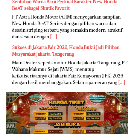
Sentuhan Warna Baru Perkuat Karakter New Honda
BeAT sebagai Skutik Favorit
PT Astra Honda Motor (AHM) menyegarkan tampilan
New Honda BeAT Series dengan pilihan warna dan
desain striping terbaru yang semakin modern, atraktif,
dan sesuai dengan
[…]
Sukses di Jakarta Fair 2026, Honda Bukti Jadi Pilihan
Masyarakat Jakarta-Tangerang
Main Dealer sepeda motor Honda Jakarta-Tangerang, PT
Wahana Makmur Sejati (WMS), menutup
keikutsertaannya di Jakarta Fair Kemayoran (JFK) 2026
dengan hasil membanggakan. Selama pameran yang
[…]