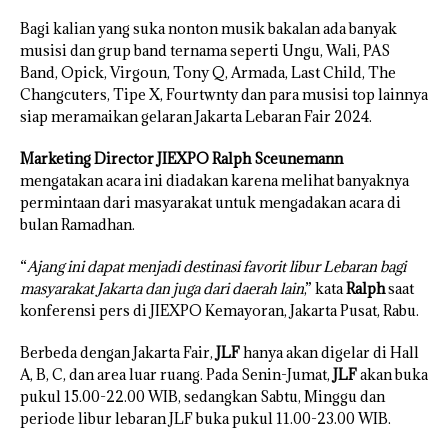
Bagi kalian yang suka nonton musik bakalan ada banyak
musisi dan grup band ternama seperti Ungu, Wali, PAS
Band, Opick, Virgoun, Tony Q, Armada, Last Child, The
Changcuters, Tipe X, Fourtwnty dan para musisi top lainnya
siap meramaikan gelaran Jakarta Lebaran Fair 2024.
Marketing Director JIEXPO Ralph Sceunemann
mengatakan acara ini diadakan karena melihat banyaknya
permintaan dari masyarakat untuk mengadakan acara di
bulan Ramadhan.
“
Ajang ini dapat menjadi destinasi favorit libur Lebaran bagi
masyarakat Jakarta dan juga dari daerah lain
,” kata
Ralph
saat
konferensi pers di JIEXPO Kemayoran, Jakarta Pusat, Rabu.
Berbeda dengan Jakarta Fair,
JLF
hanya akan digelar di Hall
A, B, C, dan area luar ruang. Pada Senin-Jumat,
JLF
akan buka
pukul 15.00-22.00 WIB, sedangkan Sabtu, Minggu dan
periode libur lebaran JLF buka pukul 11.00-23.00 WIB.