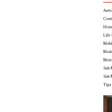
Auto
Cont
Hom
Life 
Mobi
Mod
Moto
Sub 
Sub 
Tips