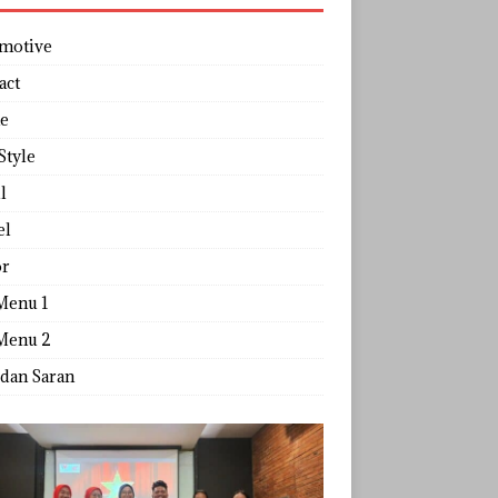
motive
act
e
Style
l
el
r
Menu 1
Menu 2
 dan Saran