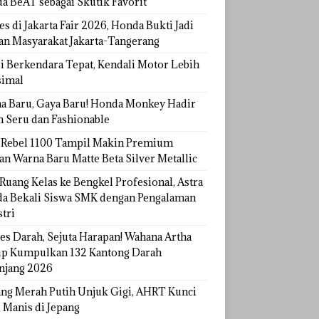
a BeAT sebagai Skutik Favorit
s di Jakarta Fair 2026, Honda Bukti Jadi
han Masyarakat Jakarta-Tangerang
si Berkendara Tepat, Kendali Motor Lebih
imal
a Baru, Gaya Baru! Honda Monkey Hadir
h Seru dan Fashionable
Rebel 1100 Tampil Makin Premium
an Warna Baru Matte Beta Silver Metallic
Ruang Kelas ke Bengkel Profesional, Astra
a Bekali Siswa SMK dengan Pengalaman
tri
tes Darah, Sejuta Harapan! Wahana Artha
p Kumpulkan 132 Kantong Darah
njang 2026
ang Merah Putih Unjuk Gigi, AHRT Kunci
 Manis di Jepang