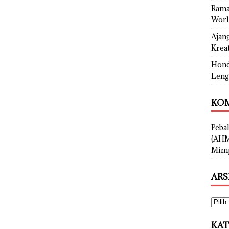
Rama
Worl
Ajan
Kreat
Hond
Leng
KOM
Peba
(AHM
Mimp
ARS
KAT