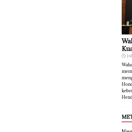
Wah
Kua
Ju
Waha
memb
meng
Hond
kebe
Hend
ME
Mas