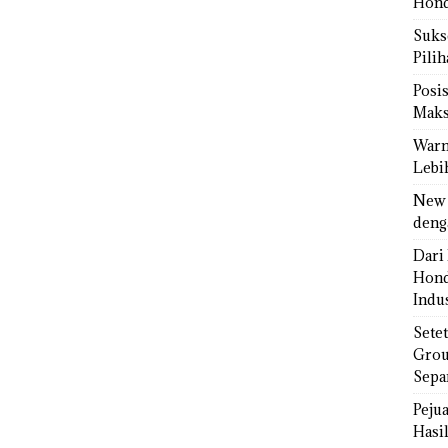
Hond
Sukse
Pili
Posi
Maks
Warn
Lebi
New 
deng
Dari 
Hond
Indus
Sete
Grou
Sepa
Peju
Hasil