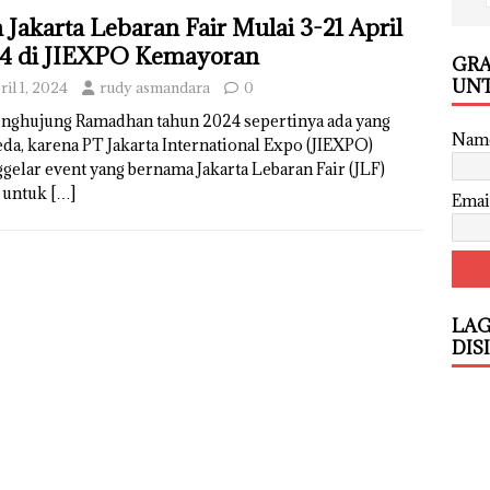
 Jakarta Lebaran Fair Mulai 3-21 April
4 di JIEXPO Kemayoran
GRA
UNT
ril 1, 2024
rudy asmandara
0
enghujung Ramadhan tahun 2024 sepertinya ada yang
Nam
da, karena PT Jakarta International Expo (JIEXPO)
elar event yang bernama Jakarta Lebaran Fair (JLF)
 untuk
[…]
Emai
LAG
DIS