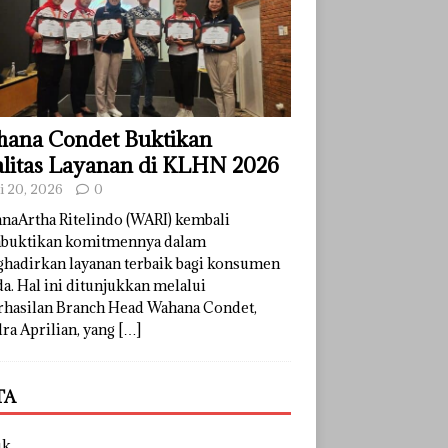
ana Condet Buktikan
litas Layanan di KLHN 2026
li 20, 2026
0
naArtha Ritelindo (WARI) kembali
uktikan komitmennya dalam
hadirkan layanan terbaik bagi konsumen
a. Hal ini ditunjukkan melalui
rhasilan Branch Head Wahana Condet,
ra Aprilian, yang
[…]
TA
uk