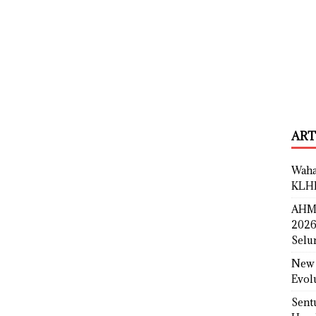
ART
Waha
KLH
AHM 
2026
Selu
New 
Evol
Sent