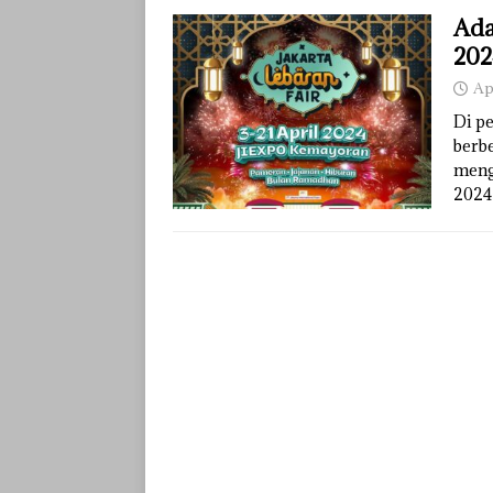
Ada
202
Ap
Di p
berbe
mengg
2024