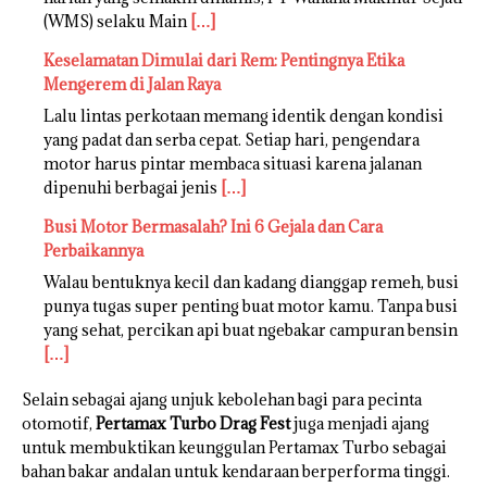
(WMS) selaku Main
[…]
Keselamatan Dimulai dari Rem: Pentingnya Etika
Mengerem di Jalan Raya
Lalu lintas perkotaan memang identik dengan kondisi
yang padat dan serba cepat. Setiap hari, pengendara
motor harus pintar membaca situasi karena jalanan
dipenuhi berbagai jenis
[…]
Busi Motor Bermasalah? Ini 6 Gejala dan Cara
Perbaikannya
Walau bentuknya kecil dan kadang dianggap remeh, busi
punya tugas super penting buat motor kamu. Tanpa busi
yang sehat, percikan api buat ngebakar campuran bensin
[…]
Selain sebagai ajang unjuk kebolehan bagi para pecinta
otomotif,
Pertamax Turbo Drag Fest
juga menjadi ajang
untuk membuktikan keunggulan Pertamax Turbo sebagai
bahan bakar andalan untuk kendaraan berperforma tinggi.