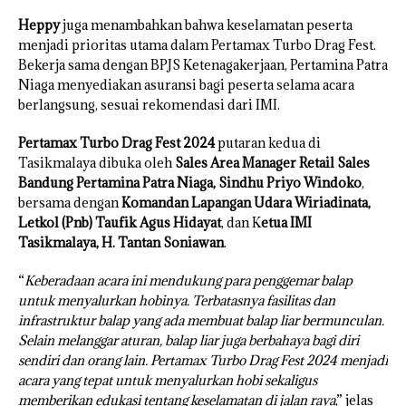
Heppy
juga menambahkan bahwa keselamatan peserta
menjadi prioritas utama dalam Pertamax Turbo Drag Fest.
Bekerja sama dengan BPJS Ketenagakerjaan, Pertamina Patra
Niaga menyediakan asuransi bagi peserta selama acara
berlangsung, sesuai rekomendasi dari IMI.
Pertamax Turbo Drag Fest 2024
putaran kedua di
Tasikmalaya dibuka oleh
Sales Area Manager Retail Sales
Bandung Pertamina Patra Niaga, Sindhu Priyo Windoko
,
bersama dengan
Komandan Lapangan Udara Wiriadinata,
Letkol (Pnb) Taufik Agus Hidayat
, dan K
etua IMI
Tasikmalaya, H. Tantan Soniawan
.
“
Keberadaan acara ini mendukung para penggemar balap
untuk menyalurkan hobinya. Terbatasnya fasilitas dan
infrastruktur balap yang ada membuat balap liar bermunculan.
Selain melanggar aturan, balap liar juga berbahaya bagi diri
sendiri dan orang lain. Pertamax Turbo Drag Fest 2024 menjadi
acara yang tepat untuk menyalurkan hobi sekaligus
memberikan edukasi tentang keselamatan di jalan raya
,” jelas