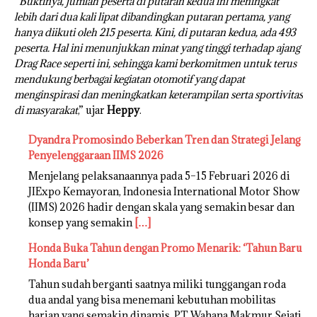
“
Buktinya, jumlah peserta di putaran kedua ini meningkat
lebih dari dua kali lipat dibandingkan putaran pertama, yang
hanya diikuti oleh 215 peserta. Kini, di putaran kedua, ada 493
peserta. Hal ini menunjukkan minat yang tinggi terhadap ajang
Drag Race seperti ini, sehingga kami berkomitmen untuk terus
mendukung berbagai kegiatan otomotif yang dapat
menginspirasi dan meningkatkan keterampilan serta sportivitas
di masyarakat
,” ujar
Heppy
.
Dyandra Promosindo Beberkan Tren dan Strategi Jelang
Penyelenggaraan IIMS 2026
Menjelang pelaksanaannya pada 5–15 Februari 2026 di
JIExpo Kemayoran, Indonesia International Motor Show
(IIMS) 2026 hadir dengan skala yang semakin besar dan
konsep yang semakin
[…]
Honda Buka Tahun dengan Promo Menarik: ‘Tahun Baru
Honda Baru’
Tahun sudah berganti saatnya miliki tunggangan roda
dua andal yang bisa menemani kebutuhan mobilitas
harian yang semakin dinamis, PT Wahana Makmur Sejati