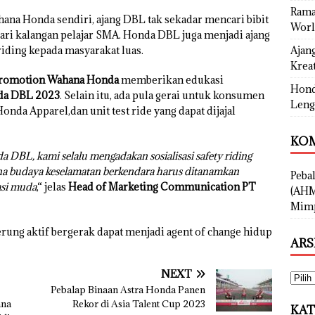
Rama
ana Honda sendiri, ajang DBL tak sekadar mencari bibit
Worl
dari kalangan pelajar SMA. Honda DBL juga menjadi ajang
iding kepada masyarakat luas.
Ajan
Kreat
 Promotion Wahana Honda
memberikan edukasi
Hond
a DBL 2023
. Selain itu, ada pula gerai untuk konsumen
Leng
Honda Apparel,dan unit test ride yang dapat dijajal
KOM
DBL, kami selalu mengadakan sosialisasi safety riding
rena budaya keselamatan berkendara harus ditanamkan
Peba
asi muda
,“ jelas
Head of Marketing Communication PT
(AHM
Mimp
rung aktif bergerak dapat menjadi agent of change hidup
ARS
NEXT
Pebalap Binaan Astra Honda Panen
ana
Rekor di Asia Talent Cup 2023
KAT