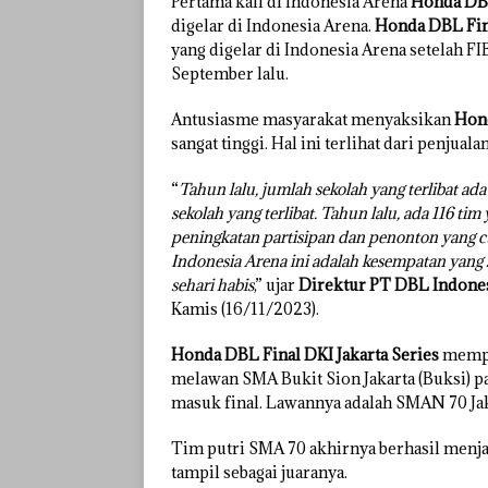
Pertama kali di Indonesia Arena
Honda DBL
digelar di Indonesia Arena.
Honda DBL Fina
yang digelar di Indonesia Arena setelah 
September lalu.
Antusiasme masyarakat menyaksikan
Hon
sangat tinggi. Hal ini terlihat dari penjuala
“
Tahun lalu, jumlah sekolah yang terlibat a
sekolah yang terlibat. Tahun lalu, ada 116 tim 
peningkatan partisipan dan penonton yang cu
Indonesia Arena ini adalah kesempatan yang sa
sehari habis
,” ujar
Direktur PT DBL Indone
Kamis (16/11/2023).
Honda DBL Final DKI Jakarta Series
mempe
melawan SMA Bukit Sion Jakarta (Buksi) pad
masuk final. Lawannya adalah SMAN 70 Jak
Tim putri SMA 70 akhirnya berhasil menjad
tampil sebagai juaranya.