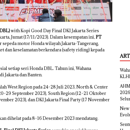
(DBL)
with Kopi Good Day Final DKI Jakarta Series
akarta, Jumat (17/11/2023). Dalam kesempatan ini,
PT
er sepeda motor Honda wilayah Jakarta-Tangerang,
 dan keselamatan berkendara (safety riding) kepada
ART
ial setiap seri Honda DBL. Tahun ini, Wahana
Waha
i Jakarta dan Banten.
KLH
AHM 
adalah West Region pada 24–28 Juli 2023, North & Center
2026
 (20–29 September 2023), South Region (12–21 Oktober
Selu
ember 2023), dan DKI Jakarta Final Party (17 November
New 
Evol
akan dihelat pada 8–16 Desember 2023 mendatang.
Sent