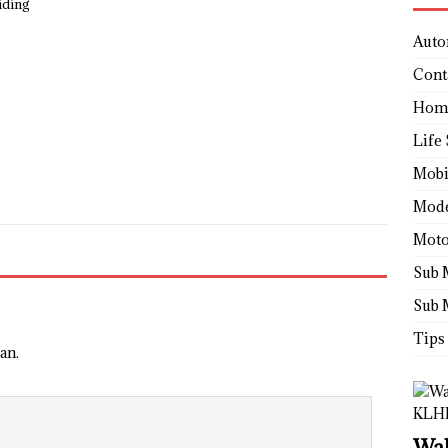
iding
Auto
Cont
Hom
Life 
Mobi
Mod
Moto
Sub 
Sub 
Tips
an.
Wah