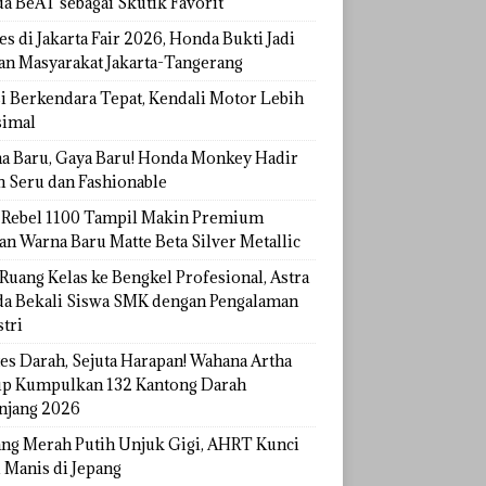
a BeAT sebagai Skutik Favorit
s di Jakarta Fair 2026, Honda Bukti Jadi
han Masyarakat Jakarta-Tangerang
si Berkendara Tepat, Kendali Motor Lebih
imal
a Baru, Gaya Baru! Honda Monkey Hadir
h Seru dan Fashionable
Rebel 1100 Tampil Makin Premium
an Warna Baru Matte Beta Silver Metallic
Ruang Kelas ke Bengkel Profesional, Astra
a Bekali Siswa SMK dengan Pengalaman
tri
tes Darah, Sejuta Harapan! Wahana Artha
p Kumpulkan 132 Kantong Darah
njang 2026
ang Merah Putih Unjuk Gigi, AHRT Kunci
 Manis di Jepang