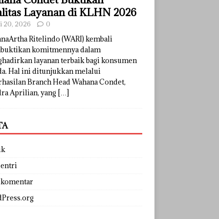
litas Layanan di KLHN 2026
li 20, 2026
0
naArtha Ritelindo (WARI) kembali
uktikan komitmennya dalam
hadirkan layanan terbaik bagi konsumen
a. Hal ini ditunjukkan melalui
rhasilan Branch Head Wahana Condet,
ra Aprilian, yang
[…]
TA
uk
entri
 komentar
Press.org