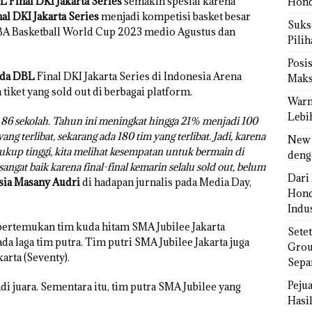
 Final DKI Jakarta Series
semakin spesial karena
Hond
l DKI Jakarta Series
menjadi kompetisi basket besar
Sukse
FIBA Basketball World Cup 2023 medio Agustus dan
Pili
Posi
da DBL
Final DKI Jakarta Series di Indonesia Arena
Maks
n tiket yang sold out di berbagai platform.
Warn
Lebi
da 86 sekolah. Tahun ini meningkat hingga 21% menjadi 100
yang terlibat, sekarang ada 180 tim yang terlibat. Jadi, karena
New 
kup tinggi, kita melihat kesempatan untuk bermain di
deng
ngat baik karena final-final kemarin selalu sold out, belum
Dari 
sia Masany Audri
di hadapan jurnalis pada Media Day,
Hond
Indus
rtemukan tim kuda hitam SMA Jubilee Jakarta
Sete
a laga tim putra. Tim putri SMA Jubilee Jakarta juga
Grou
arta (Seventy).
Sepa
Peju
i juara. Sementara itu, tim putra SMA Jubilee yang
Hasil