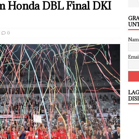
am Honda DBL Final DKI
GRA
UNT
0
Nam
Emai
LAG
DIS