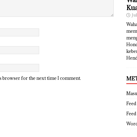
Kua
Ju
Waha
memb
meng
Hond
kebe
Hend
is browser for the next time I comment.
ME
Mas
Feed 
Feed
Word