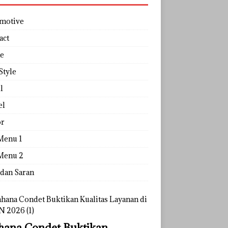
motive
act
e
Style
l
el
r
Menu 1
Menu 2
 dan Saran
ana Condet Buktikan