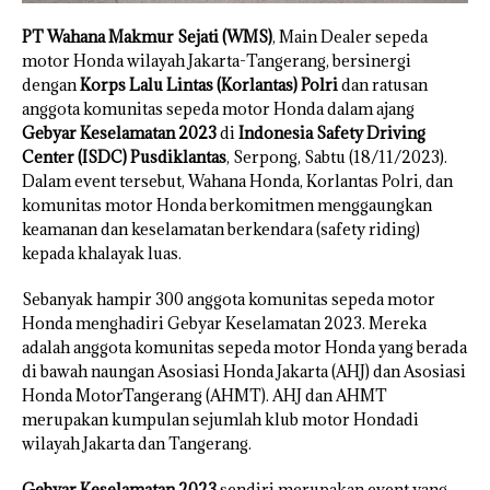
PT Wahana Makmur Sejati (WMS)
, Main Dealer sepeda
motor Honda wilayah Jakarta-Tangerang, bersinergi
dengan
Korps Lalu Lintas (Korlantas) Polri
dan ratusan
anggota komunitas sepeda motor Honda dalam ajang
Gebyar Keselamatan 2023
di
Indonesia Safety Driving
Center (ISDC) Pusdiklantas
, Serpong, Sabtu (18/11/2023).
Dalam event tersebut, Wahana Honda, Korlantas Polri, dan
komunitas motor Honda berkomitmen menggaungkan
keamanan dan keselamatan berkendara (safety riding)
kepada khalayak luas.
Sebanyak hampir 300 anggota komunitas sepeda motor
Honda menghadiri Gebyar Keselamatan 2023. Mereka
adalah anggota komunitas sepeda motor Honda yang berada
di bawah naungan Asosiasi Honda Jakarta (AHJ) dan Asosiasi
Honda MotorTangerang (AHMT). AHJ dan AHMT
merupakan kumpulan sejumlah klub motor Hondadi
wilayah Jakarta dan Tangerang.
Gebyar Keselamatan 2023
sendiri merupakan event yang