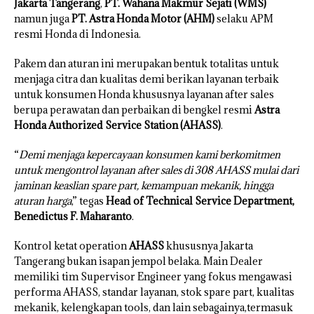
Jakarta Tangerang
,
PT. Wahana Makmur Sejati (WMS)
namun juga
PT. Astra Honda Motor (AHM)
selaku APM
resmi Honda di Indonesia.
Pakem dan aturan ini merupakan bentuk totalitas untuk
menjaga citra dan kualitas demi berikan layanan terbaik
untuk konsumen Honda khususnya layanan after sales
berupa perawatan dan perbaikan di bengkel resmi
Astra
Honda Authorized Service Station (AHASS)
.
“
Demi menjaga kepercayaan konsumen kami berkomitmen
untuk mengontrol layanan after sales di 308 AHASS mulai dari
jaminan keaslian spare part, kemampuan mekanik, hingga
aturan harga
,” tegas
Head of Technical Service Department,
Benedictus F. Maharanto
.
Kontrol ketat operation
AHASS
khususnya Jakarta
Tangerang bukan isapan jempol belaka. Main Dealer
memiliki tim Supervisor Engineer yang fokus mengawasi
performa AHASS, standar layanan, stok spare part, kualitas
mekanik, kelengkapan tools, dan lain sebagainya,termasuk