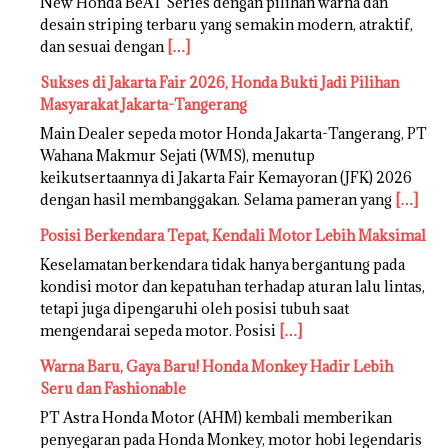
New Honda BeAT Series dengan pilihan warna dan
desain striping terbaru yang semakin modern, atraktif,
dan sesuai dengan
[…]
Sukses di Jakarta Fair 2026, Honda Bukti Jadi Pilihan
Masyarakat Jakarta-Tangerang
Main Dealer sepeda motor Honda Jakarta-Tangerang, PT
Wahana Makmur Sejati (WMS), menutup
keikutsertaannya di Jakarta Fair Kemayoran (JFK) 2026
dengan hasil membanggakan. Selama pameran yang
[…]
Posisi Berkendara Tepat, Kendali Motor Lebih Maksimal
Keselamatan berkendara tidak hanya bergantung pada
kondisi motor dan kepatuhan terhadap aturan lalu lintas,
tetapi juga dipengaruhi oleh posisi tubuh saat
mengendarai sepeda motor. Posisi
[…]
Warna Baru, Gaya Baru! Honda Monkey Hadir Lebih
Seru dan Fashionable
PT Astra Honda Motor (AHM) kembali memberikan
penyegaran pada Honda Monkey, motor hobi legendaris