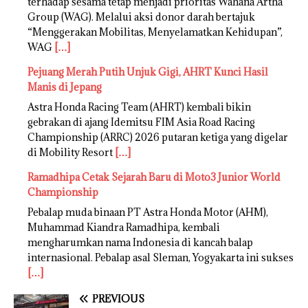
terhadap sesama tetap menjadi prioritas Wahana Artha
Group (WAG). Melalui aksi donor darah bertajuk
“Menggerakan Mobilitas, Menyelamatkan Kehidupan”,
WAG
[…]
Pejuang Merah Putih Unjuk Gigi, AHRT Kunci Hasil
Manis di Jepang
Astra Honda Racing Team (AHRT) kembali bikin
gebrakan di ajang Idemitsu FIM Asia Road Racing
Championship (ARRC) 2026 putaran ketiga yang digelar
di Mobility Resort
[…]
Ramadhipa Cetak Sejarah Baru di Moto3 Junior World
Championship
Pebalap muda binaan PT Astra Honda Motor (AHM),
Muhammad Kiandra Ramadhipa, kembali
mengharumkan nama Indonesia di kancah balap
internasional. Pebalap asal Sleman, Yogyakarta ini sukses
[…]
PREVIOUS