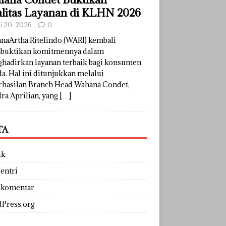
litas Layanan di KLHN 2026
li 20, 2026
0
naArtha Ritelindo (WARI) kembali
uktikan komitmennya dalam
hadirkan layanan terbaik bagi konsumen
a. Hal ini ditunjukkan melalui
rhasilan Branch Head Wahana Condet,
ra Aprilian, yang
[…]
TA
uk
entri
 komentar
Press.org