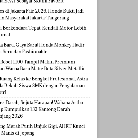
a BeAT sebagai Skutik Favorit
s di Jakarta Fair 2026, Honda Bukti Jadi
han Masyarakat Jakarta-Tangerang
si Berkendara Tepat, Kendali Motor Lebih
imal
a Baru, Gaya Baru! Honda Monkey Hadir
h Seru dan Fashionable
Rebel 1100 Tampil Makin Premium
an Warna Baru Matte Beta Silver Metallic
Ruang Kelas ke Bengkel Profesional, Astra
a Bekali Siswa SMK dengan Pengalaman
tri
tes Darah, Sejuta Harapan! Wahana Artha
p Kumpulkan 132 Kantong Darah
njang 2026
ang Merah Putih Unjuk Gigi, AHRT Kunci
 Manis di Jepang