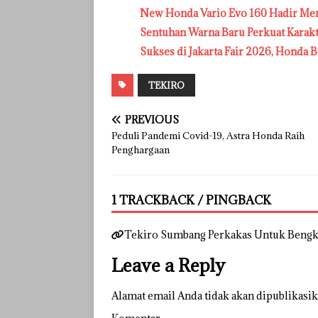
New Honda Vario Evo 160 Hadir Me
Sentuhan Warna Baru Perkuat Karak
Sukses di Jakarta Fair 2026, Honda B
TEKIRO
PREVIOUS
Peduli Pandemi Covid-19, Astra Honda Raih
Penghargaan
1 TRACKBACK / PINGBACK
Tekiro Sumbang Perkakas Untuk Bengk
Leave a Reply
Alamat email Anda tidak akan dipublikasik