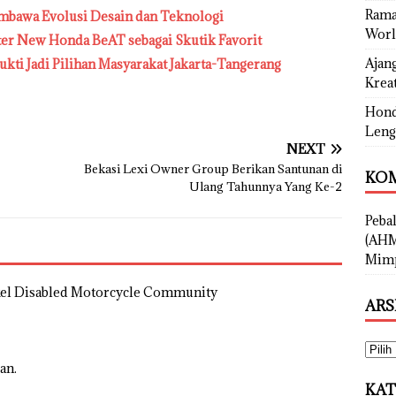
Rama
mbawa Evolusi Desain dan Teknologi
Worl
ter New Honda BeAT sebagai Skutik Favorit
Ajan
ukti Jadi Pilihan Masyarakat Jakarta-Tangerang
Kreat
Hond
Leng
NEXT
Bekasi Lexi Owner Group Berikan Santunan di
KOM
Ulang Tahunnya Yang Ke-2
Peba
(AHM
Mimp
el Disabled Motorcycle Community
ARS
an.
KAT