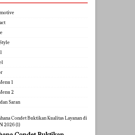
motive
act
e
Style
l
el
r
Menu 1
Menu 2
 dan Saran
ana Condet Buktikan