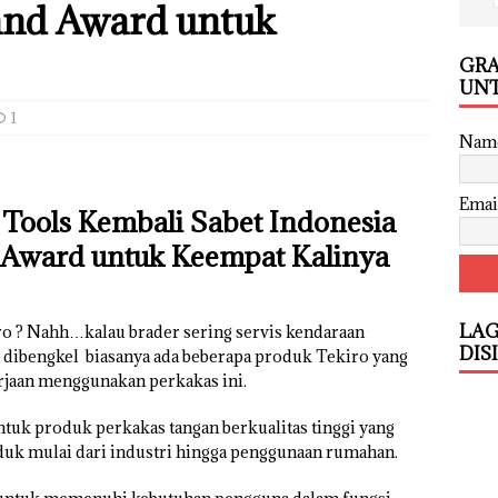
rand Award untuk
GRA
UNT
1
Nam
Emai
 Tools Kembali Sabet Indonesia
d Award untuk Keempat Kalinya
LAG
o ? Nahh…kalau brader sering servis kendaraan
DIS
t dibengkel biasanya ada beberapa produk Tekiro yang
jaan menggunakan perkakas ini.
uk produk perkakas tangan berkualitas tinggi yang
uk mulai dari industri hingga penggunaan rumahan.