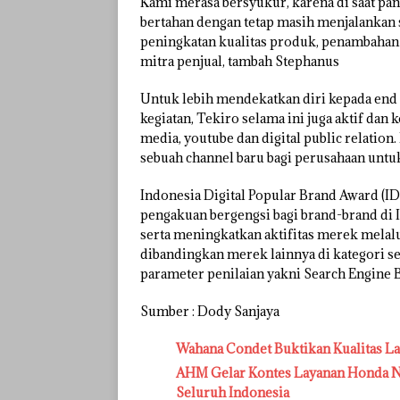
Kami merasa bersyukur, karena di saat pa
bertahan dengan tetap masih menjalankan s
peningkatan kualitas produk, penambahan 
mitra penjual, tambah Stephanus
Untuk lebih mendekatkan diri kepada end
kegiatan, Tekiro selama ini juga aktif dan 
media, youtube dan digital public relation
sebuah channel baru bagi perusahaan untuk
Indonesia Digital Popular Brand Award (I
pengakuan bergengsi bagi brand-brand di 
serta meningkatkan aktifitas merek melalu
dibandingkan merek lainnya di kategori se
parameter penilaian yakni Search Engine B
Sumber : Dody Sanjaya
Wahana Condet Buktikan Kualitas L
AHM Gelar Kontes Layanan Honda Na
Seluruh Indonesia