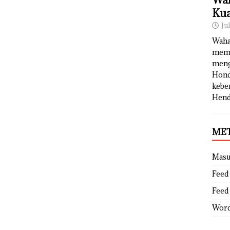
Kua
Ju
Waha
memb
meng
Hond
kebe
Hend
ME
Mas
Feed 
Feed
Word