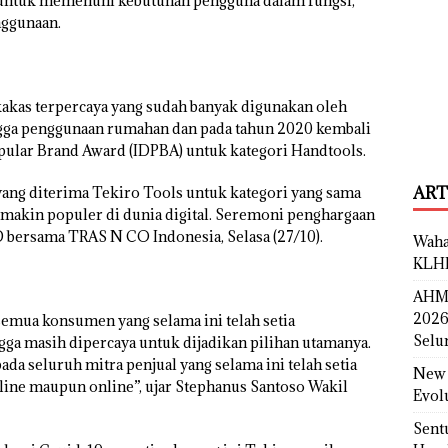
untuk memenuhi kebutuhan pengguna dalam fungsi,
nggunaan.
kas terpercaya yang sudah banyak digunakan oleh
ngga penggunaan rumahan dan pada tahun 2020 kembali
opular Brand Award (IDPBA) untuk kategori Handtools.
ART
ang diterima Tekiro Tools untuk kategori yang sama
 makin populer di dunia digital. Seremoni penghargaan
 bersama TRAS N CO Indonesia, Selasa (27/10).
Waha
KLH
AHM 
2026
emua konsumen yang selama ini telah setia
Selu
 masih dipercaya untuk dijadikan pilihan utamanya.
da seluruh mitra penjual yang selama ini telah setia
New 
ine maupun online”, ujar Stephanus Santoso Wakil
Evol
Sent