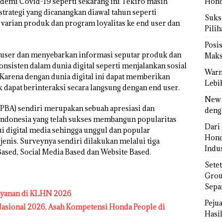
ndemi Covid-19 seperti sekarang ini Tekiro masih
Hond
trategi yang dicanangkan diawal tahun seperti
Sukse
varian produk dan program loyalitas ke end user dan
Pili
Posi
 user dan menyebarkan informasi seputar produk dan
Maks
konsisten dalam dunia digital seperti menjalankan sosial
Warn
. Karena dengan dunia digital ini dapat memberikan
Lebi
 dapat berinteraksi secara langsung dengan end user.
New 
DPBA) sendiri merupakan sebuah apresiasi dan
deng
Indonesia yang telah sukses membangun popularitas
Dari 
i digital media sehingga unggul dan popular
Hond
jenis. Surveynya sendiri dilakukan melalui tiga
Indus
ased, Social Media Based dan Website Based.
Sete
Grou
Sepa
ayanan di KLHN 2026
Peju
sional 2026, Asah Kompetensi Honda People di
Hasil