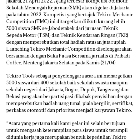
Jakarta, 21 April 2022. Ajang terbesar kompetisi otomotif
Sekolah Menengah Kejuruan (SMK) akan digelar di Jakarta
pada tahun 2022. Kompetisi yang bertajuk Tekiro Mechanic
Competition (TMC) ini ditargetkan diikuti kurang lebih
5000 siswa SMK se-Jabodetabek dari jurusan Teknik
Sepeda Motor (TSM) dan Teknik Kendaraan Ringan (TKR)
dengan memperebutkan total hadiah ratusan juta rupiah.
Launching Tekiro Mechanic Competition diselenggarakan
bersamaan dengan Buka Puasa Bersama jurnalis di Pribadi
Coffee, Menteng Jakarta Selatan pada Kamis (21/04).
Tekiro Tools sebagai penyelenggara acara ini menargetkan
5000 siswa dari 400 sekolah baik sekolah swasta maupun
sekolah negeri dari Jakarta, Bogor, Depok, Tangerang dan
Bekasi yang akan berpartisipasi dibabak penyisihan dengan
memperebutkan hadiah uang tunai, piala bergilir, sertifikat,
perkakas otomotif dan prioritas menjadi karyawan Tekiro.
“Acara yang pertama kali kami gelar ini selain bertujuan
untuk mengasah keterampilan para siswa untuk terampil
didunia kerja juga merupakan bentuk kepedulian Tekiro