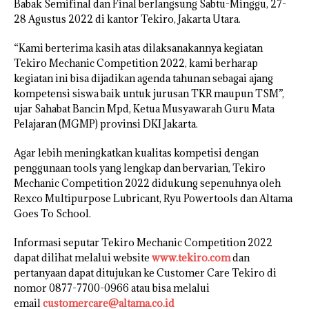
Babak Semifinal dan Final berlangsung Sabtu-Minggu, 27-
28 Agustus 2022 di kantor Tekiro, Jakarta Utara.
“Kami berterima kasih atas dilaksanakannya kegiatan
Tekiro Mechanic Competition 2022, kami berharap
kegiatan ini bisa dijadikan agenda tahunan sebagai ajang
kompetensi siswa baik untuk jurusan TKR maupun TSM”,
ujar Sahabat Bancin Mpd, Ketua Musyawarah Guru Mata
Pelajaran (MGMP) provinsi DKI Jakarta.
Agar lebih meningkatkan kualitas kompetisi dengan
penggunaan tools yang lengkap dan bervarian, Tekiro
Mechanic Competition 2022 didukung sepenuhnya oleh
Rexco Multipurpose Lubricant, Ryu Powertools dan Altama
Goes To School.
Informasi seputar Tekiro Mechanic Competition 2022
dapat dilihat melalui website
www.tekiro.com
dan
pertanyaan dapat ditujukan ke Customer Care Tekiro di
nomor 0877-7700-0966 atau bisa melalui
email
customercare@altama.co.id