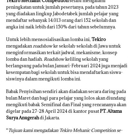
Tekiro Mechanic Competition
selalu mengalami
peningkatan untuk jumlah pesertanya, pada tahun 2023
yang diadakan lingkup Jabodetabek jumlah pelajar yang
mendaftar sebanyak 14.013 orang dari 152 sekolah dan
angka ini naik lebih dari 150% dari tahun sebelumnya.
Untuk lebih mensosialisasikan lomba ini,
Tekiro
mengadakan
roadshow
ke sekolah-sekolah di Jawa untuk
menginformasikan terkait jadwal, mekanisme, konsep
lomba dan hadiah.
Roadshow
keliling sekolah yang
berlangsung pada bulan Januari-Februari 2024 juga menjadi
kesempatan bagi sekolah untuk bisa mendaftarkan siswa-
siswinya dalam mengikuti lomba ini.
Babak Penyisihan sendiri akan diadakan secara daring pada
bulan Maret dan bagi para pelajar yang lolos akan diundang
mengikuti babak Semifinal dan Final yang rencananya akan
digelar pada 27-28 April 2024 di kantor pusat
PT. Altama
Surya Anugerah
di Jakarta.
“
Tujuan kami mengadakan Tekiro Mehanic Competition se-