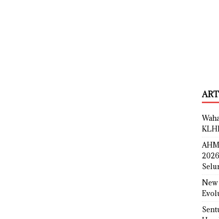
ART
Waha
KLH
AHM 
2026
Selu
New 
Evol
Sent