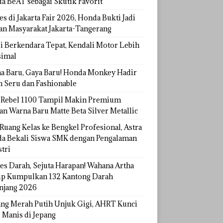
a BeAT sebagai Skutik Favorit
s di Jakarta Fair 2026, Honda Bukti Jadi
han Masyarakat Jakarta-Tangerang
si Berkendara Tepat, Kendali Motor Lebih
imal
a Baru, Gaya Baru! Honda Monkey Hadir
h Seru dan Fashionable
Rebel 1100 Tampil Makin Premium
an Warna Baru Matte Beta Silver Metallic
Ruang Kelas ke Bengkel Profesional, Astra
a Bekali Siswa SMK dengan Pengalaman
tri
tes Darah, Sejuta Harapan! Wahana Artha
p Kumpulkan 132 Kantong Darah
njang 2026
ang Merah Putih Unjuk Gigi, AHRT Kunci
 Manis di Jepang