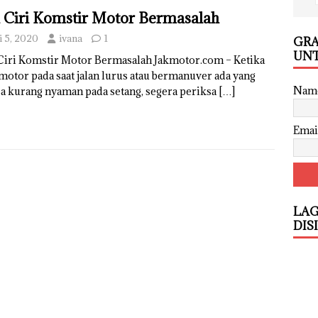
i Ciri Komstir Motor Bermasalah
i 5, 2020
ivana
1
GRA
UNT
 Ciri Komstir Motor Bermasalah Jakmotor.com – Ketika
motor pada saat jalan lurus atau bermanuver ada yang
Nam
a kurang nyaman pada setang, segera periksa
[…]
Emai
LAG
DIS