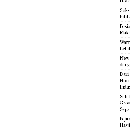
Hond
Sukse
Pili
Posi
Maks
Warn
Lebi
New 
deng
Dari 
Hond
Indus
Sete
Grou
Sepa
Peju
Hasil