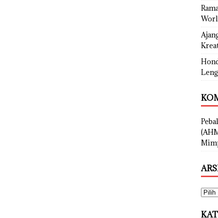
Rama
Worl
Ajan
Kreat
Hond
Leng
KOM
Peba
(AHM
Mimp
ARS
KAT