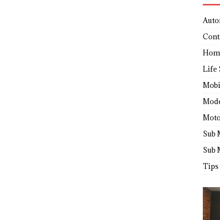
Auto
Cont
Hom
Life 
Mobi
Mod
Moto
Sub 
Sub 
Tips