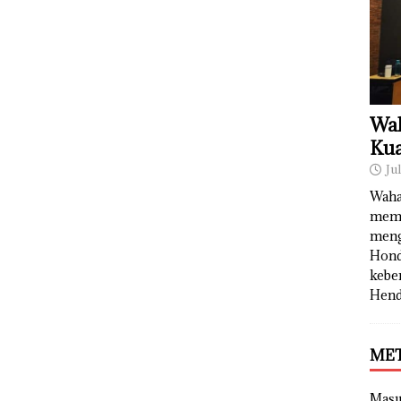
Wah
Kua
Ju
Waha
memb
meng
Hond
kebe
Hend
ME
Mas