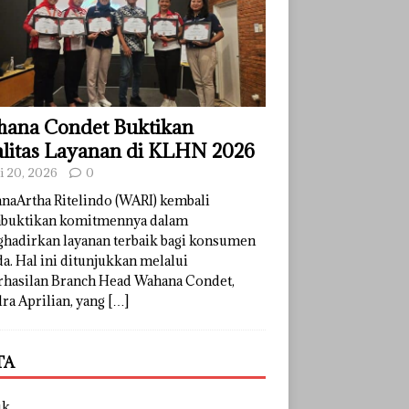
ana Condet Buktikan
litas Layanan di KLHN 2026
li 20, 2026
0
naArtha Ritelindo (WARI) kembali
uktikan komitmennya dalam
hadirkan layanan terbaik bagi konsumen
a. Hal ini ditunjukkan melalui
rhasilan Branch Head Wahana Condet,
ra Aprilian, yang
[…]
TA
uk