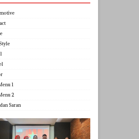
motive
act
e
Style
l
el
r
Menu 1
Menu 2
 dan Saran