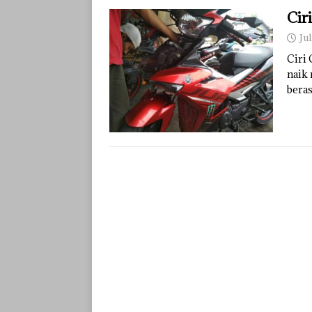
Cir
Jul
Ciri
naik 
beras