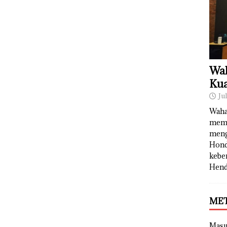
Wah
Kua
Ju
Waha
memb
meng
Hond
kebe
Hend
ME
Mas