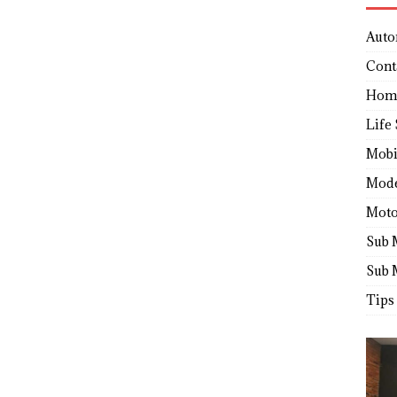
Auto
Cont
Hom
Life 
Mobi
Mod
Moto
Sub 
Sub 
Tips