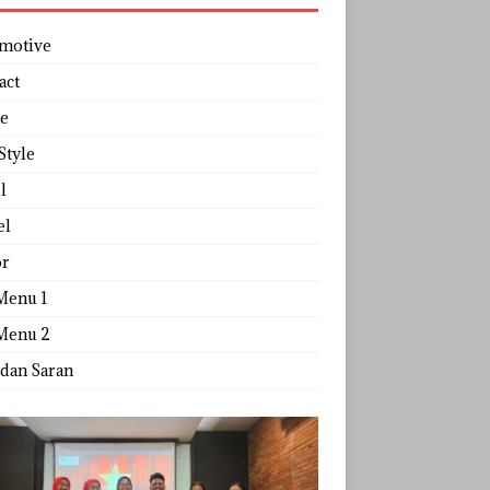
motive
act
e
Style
l
el
r
Menu 1
Menu 2
 dan Saran