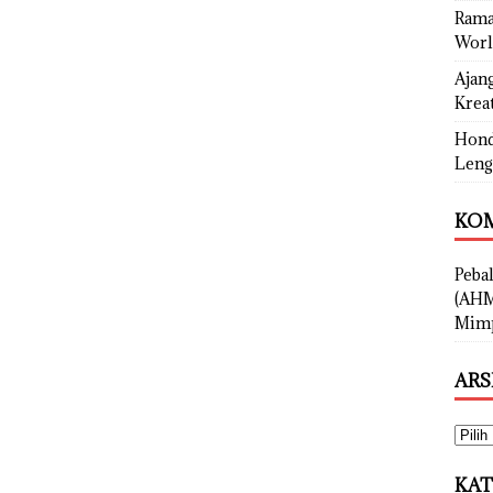
Rama
Worl
Ajan
Kreat
Hond
Leng
KOM
Peba
(AHM
Mimp
ARS
KAT