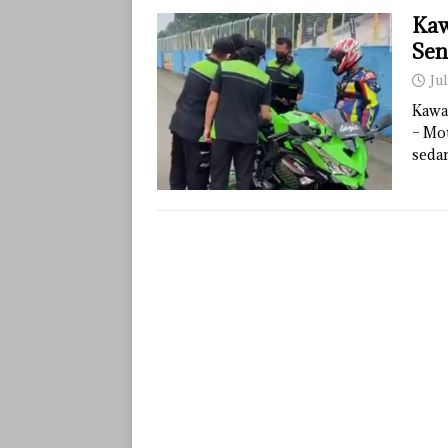
Kaw
Sen
Jul
Kawa
– Mo
sedan