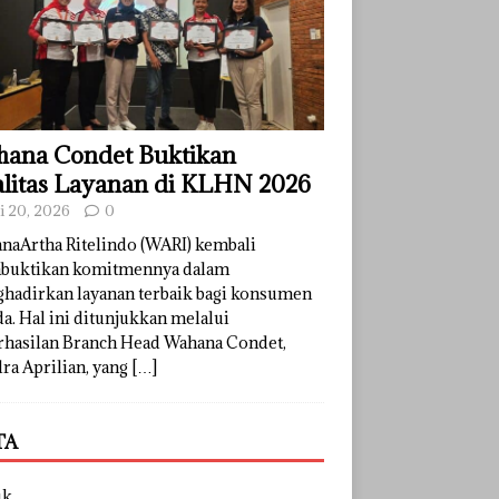
ana Condet Buktikan
litas Layanan di KLHN 2026
li 20, 2026
0
naArtha Ritelindo (WARI) kembali
uktikan komitmennya dalam
hadirkan layanan terbaik bagi konsumen
a. Hal ini ditunjukkan melalui
rhasilan Branch Head Wahana Condet,
ra Aprilian, yang
[…]
TA
uk