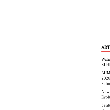
ART
Waha
KLH
AHM 
2026
Selu
New 
Evol
Sent