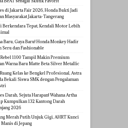
a BeAT sebagai Skutik Favorit
s di Jakarta Fair 2026, Honda Bukti Jadi
han Masyarakat Jakarta-Tangerang
si Berkendara Tepat, Kendali Motor Lebih
imal
a Baru, Gaya Baru! Honda Monkey Hadir
h Seru dan Fashionable
Rebel 1100 Tampil Makin Premium
an Warna Baru Matte Beta Silver Metallic
Ruang Kelas ke Bengkel Profesional, Astra
a Bekali Siswa SMK dengan Pengalaman
tri
tes Darah, Sejuta Harapan! Wahana Artha
p Kumpulkan 132 Kantong Darah
njang 2026
ang Merah Putih Unjuk Gigi, AHRT Kunci
 Manis di Jepang