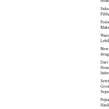
Hond
Sukse
Pili
Posi
Maks
Warn
Lebi
New 
deng
Dari 
Hond
Indus
Sete
Grou
Sepa
Peju
Hasil