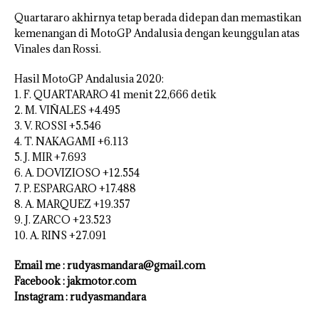
Quartararo akhirnya tetap berada didepan dan memastikan
kemenangan di MotoGP Andalusia dengan keunggulan atas
Vinales dan Rossi.
Hasil MotoGP Andalusia 2020:
1. F. QUARTARARO 41 menit 22,666 detik
2. M. VIÑALES +4.495
3. V. ROSSI +5.546
4. T. NAKAGAMI +6.113
5. J. MIR +7.693
6. A. DOVIZIOSO +12.554
7. P. ESPARGARO +17.488
8. A. MARQUEZ +19.357
9. J. ZARCO +23.523
10. A. RINS +27.091
Email me : rudyasmandara@gmail.com
Facebook : jakmotor.com
Instagram : rudyasmandara