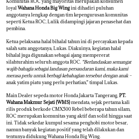
Komunitas ROC yang mayoritas merupakan konsumen
loyal
Wahana Honda Big Wing
ini dihadiri puluhan
anggotanya lengkap dengan tim kepengurusan komunitas
seperti Ketua ROC, Lulik didampingi jajaran penasehat dan
pembina.
Ketua pelaksana halal bihalal tahun ini di percayakan kepada
salah satu anggotanya, Lukas. Diakuinya, kegiatan halal
bihalal juga digunakan sebagai ajang mempererat
silahturahim seluruh anggota ROC.
“Berlandaskan semangat
wajib bahagia sebagai landasan persaudaran kami, maka kami
merasa perlu untuk berbagi kebahagian tersebut dengan anak –
anak yatim piatu yang perlu perhatian,” timpal Lukas.
Main Dealer sepeda motor Honda Jakarta Tangerang,
PT.
Wahana Makmur Sejati (WMS)
mendata, sejak pertama kali
rilis produk berkode CMX500 Rebel beberapa tahun silam,
ROC merupakan komunitas yang aktif dan solid hingga saat
ini. Tidak sekedar kumpul sesama penghobi motor besar,
namun banyak kegiatan positif yang telah dilakukan dan
tentunya didukung Wahana Honda Big Wing.