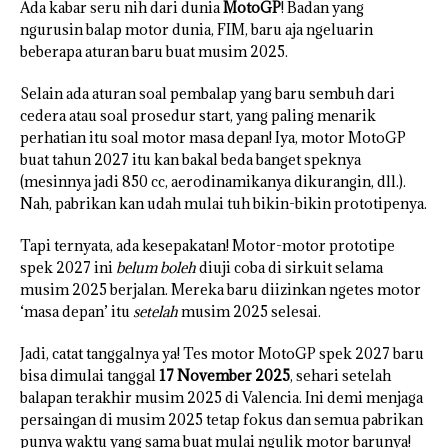
Ada kabar seru nih dari dunia
MotoGP
! Badan yang
ngurusin balap motor dunia, FIM, baru aja ngeluarin
beberapa aturan baru buat musim 2025.
Selain ada aturan soal pembalap yang baru sembuh dari
cedera atau soal prosedur start, yang paling menarik
perhatian itu soal motor masa depan! Iya, motor MotoGP
buat tahun 2027 itu kan bakal beda banget speknya
(mesinnya jadi 850 cc, aerodinamikanya dikurangin, dll.).
Nah, pabrikan kan udah mulai tuh bikin-bikin prototipenya.
Tapi ternyata, ada kesepakatan! Motor-motor prototipe
spek 2027 ini
belum boleh
diuji coba di sirkuit selama
musim 2025 berjalan. Mereka baru diizinkan ngetes motor
‘masa depan’ itu
setelah
musim 2025 selesai.
Jadi, catat tanggalnya ya! Tes motor MotoGP spek 2027 baru
bisa dimulai tanggal
17 November 2025
, sehari setelah
balapan terakhir musim 2025 di Valencia. Ini demi menjaga
persaingan di musim 2025 tetap fokus dan semua pabrikan
punya waktu yang sama buat mulai ngulik motor barunya!