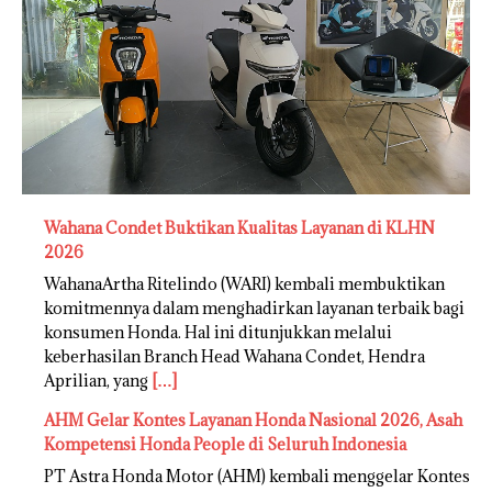
Wahana Condet Buktikan Kualitas Layanan di KLHN
2026
WahanaArtha Ritelindo (WARI) kembali membuktikan
komitmennya dalam menghadirkan layanan terbaik bagi
konsumen Honda. Hal ini ditunjukkan melalui
keberhasilan Branch Head Wahana Condet, Hendra
Aprilian, yang
[…]
AHM Gelar Kontes Layanan Honda Nasional 2026, Asah
Kompetensi Honda People di Seluruh Indonesia
PT Astra Honda Motor (AHM) kembali menggelar Kontes