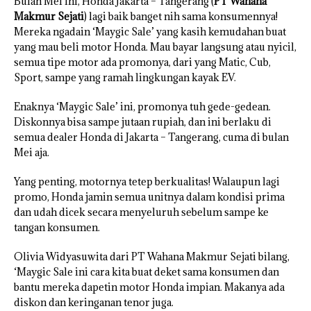
Bulan Mei ini, Honda Jakarta – Tangerang (
PT Wahana
Makmur Sejati
) lagi baik banget nih sama konsumennya!
Mereka ngadain ‘Maygic Sale’ yang kasih kemudahan buat
yang mau beli motor Honda. Mau bayar langsung atau nyicil,
semua tipe motor ada promonya, dari yang Matic, Cub,
Sport, sampe yang ramah lingkungan kayak EV.
Enaknya ‘Maygic Sale’ ini, promonya tuh gede-gedean.
Diskonnya bisa sampe jutaan rupiah, dan ini berlaku di
semua dealer Honda di Jakarta – Tangerang, cuma di bulan
Mei aja.
Yang penting, motornya tetep berkualitas! Walaupun lagi
promo, Honda jamin semua unitnya dalam kondisi prima
dan udah dicek secara menyeluruh sebelum sampe ke
tangan konsumen.
Olivia Widyasuwita dari PT Wahana Makmur Sejati bilang,
‘Maygic Sale ini cara kita buat deket sama konsumen dan
bantu mereka dapetin motor Honda impian. Makanya ada
diskon dan keringanan tenor juga.