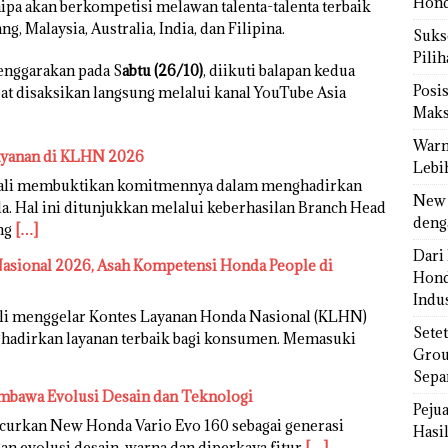
Hond
ipa akan berkompetisi melawan talenta-talenta terbaik
ng, Malaysia, Australia, India, dan Filipina.
Sukse
Pili
enggarakan pada S
abtu (26/10)
, diikuti balapan kedua
Posi
pat disaksikan langsung melalui kanal YouTube Asia
Maks
Warn
ayanan di KLHN 2026
Lebi
bali membuktikan komitmennya dalam menghadirkan
New 
. Hal ini ditunjukkan melalui keberhasilan Branch Head
deng
ang
[…]
Dari 
sional 2026, Asah Kompetensi Honda People di
Hond
Indus
li menggelar Kontes Layanan Honda Nasional (KLHN)
Sete
adirkan layanan terbaik bagi konsumen. Memasuki
Grou
Sepa
mbawa Evolusi Desain dan Teknologi
Peju
urkan New Honda Vario Evo 160 sebagai generasi
Hasil
an evolusi desain, warna dan diperkaya fitur
[…]