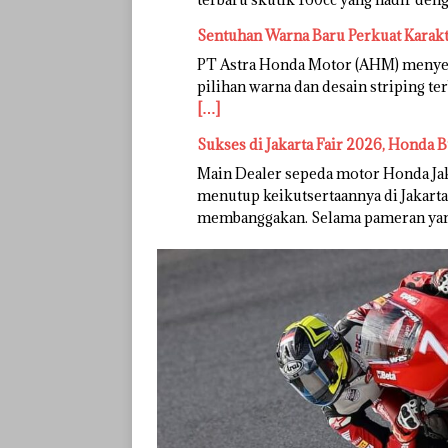
Sentuhan Warna Baru Perkuat Karak
PT Astra Honda Motor (AHM) menye
pilihan warna dan desain striping te
[…]
Sukses di Jakarta Fair 2026, Honda B
Main Dealer sepeda motor Honda Ja
menutup keikutsertaannya di Jakarta
membanggakan. Selama pameran ya