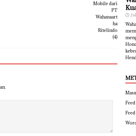
Kua
Ju
Waha
memb
meng
Hond
kebe
Hend
ME
an.
Mas
Feed 
Feed
Word