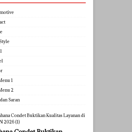
motive
act
e
Style
l
el
r
Menu 1
Menu 2
 dan Saran
ana Condet Buktikan