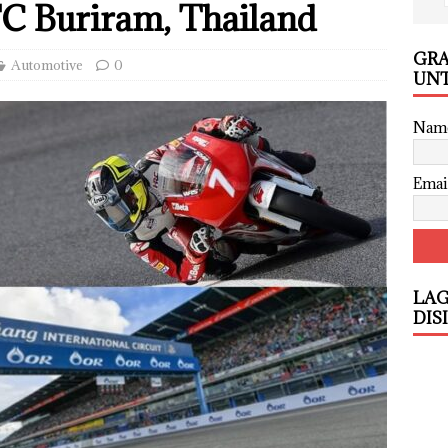
TC Buriram, Thailand
GRA
Automotive
0
UNT
Nam
Emai
LAG
DIS