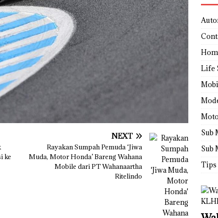
Auto
Cont
Hom
Life 
Mobi
Mod
Moto
Sub 
NEXT
k
Rayakan Sumpah Pemuda ‘Jiwa
Sub 
i ke
Muda, Motor Honda’ Bareng Wahana
Tips
Mobile dari PT Wahanaartha
Ritelindo
Wah