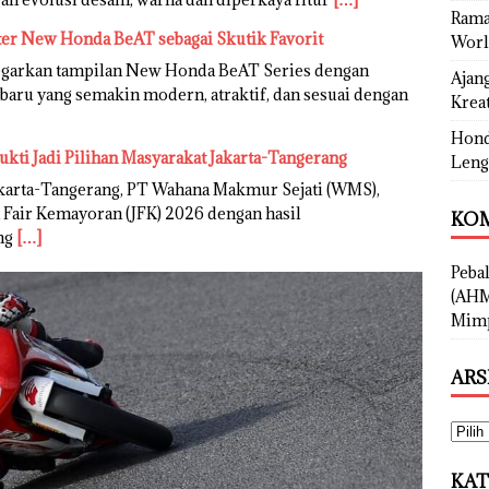
Rama
ter New Honda BeAT sebagai Skutik Favorit
Worl
garkan tampilan New Honda BeAT Series dengan
Ajan
rbaru yang semakin modern, atraktif, dan sesuai dengan
Kreat
Hond
ukti Jadi Pilihan Masyarakat Jakarta-Tangerang
Leng
karta-Tangerang, PT Wahana Makmur Sejati (WMS),
 Fair Kemayoran (JFK) 2026 dengan hasil
KOM
ng
[…]
Peba
(AHM
Mimp
ARS
KAT