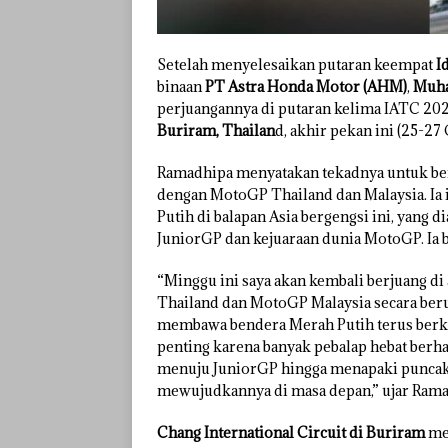
Setelah menyelesaikan putaran keempat
I
binaan
PT Astra Honda Motor (AHM)
,
Muha
perjuangannya di putaran kelima IATC 202
Buriram, Thailan
d, akhir pekan ini (25-27
Ramadhipa menyatakan tekadnya untuk ber
dengan MotoGP Thailand dan Malaysia. Ia
Putih di balapan Asia bergengsi ini, yang
JuniorGP dan kejuaraan dunia MotoGP. Ia
“Minggu ini saya akan kembali berjuang di
Thailand dan MotoGP Malaysia secara beru
membawa bendera Merah Putih terus berkiba
penting karena banyak pebalap hebat berh
menuju JuniorGP hingga menapaki puncak 
mewujudkannya di masa depan,” ujar Rama
Chang International Circuit di Buriram
mem