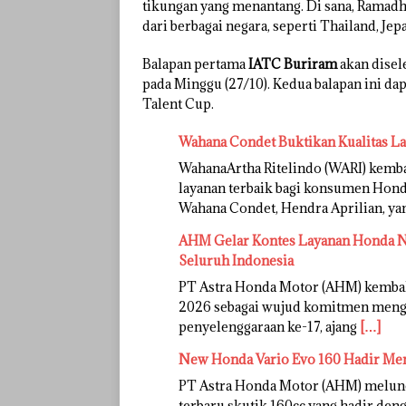
tikungan yang menantang. Di sana, Ramadh
dari berbagai negara, seperti Thailand, Jepa
Balapan pertama
IATC Buriram
akan disel
pada Minggu (27/10). Kedua balapan ini da
Talent Cup.
Wahana Condet Buktikan Kualitas L
WahanaArtha Ritelindo (WARI) kem
layanan terbaik bagi konsumen Honda
Wahana Condet, Hendra Aprilian, y
AHM Gelar Kontes Layanan Honda Na
Seluruh Indonesia
PT Astra Honda Motor (AHM) kemba
2026 sebagai wujud komitmen mengh
penyelenggaraan ke-17, ajang
[…]
New Honda Vario Evo 160 Hadir Me
PT Astra Honda Motor (AHM) melunc
terbaru skutik 160cc yang hadir deng