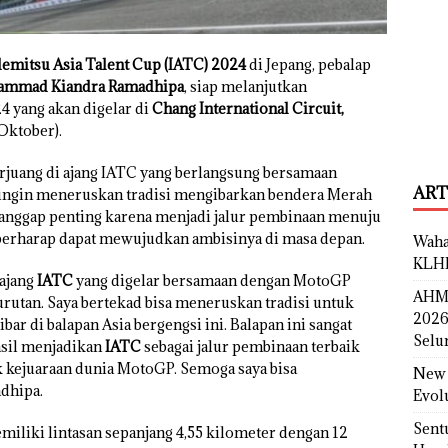
demitsu Asia Talent Cup (IATC) 2024
di Jepang, pebalap
mmad Kiandra Ramadhipa
, siap melanjutkan
4 yang akan digelar di
Chang International Circuit,
 Oktober).
juang di ajang IATC yang berlangsung bersamaan
ART
 ingin meneruskan tradisi mengibarkan bendera Merah
 dianggap penting karena menjadi jalur pembinaan menuju
 berharap dapat mewujudkan ambisinya di masa depan.
Waha
KLH
 ajang
IATC
yang digelar bersamaan dengan MotoGP
AHM 
rutan. Saya bertekad bisa meneruskan tradisi untuk
2026
r di balapan Asia bergengsi ini. Balapan ini sangat
Selu
asil menjadikan
IATC
sebagai jalur pembinaan terbaik
kejuaraan dunia MotoGP. Semoga saya bisa
New 
dhipa.
Evol
Sent
iliki lintasan sepanjang 4,55 kilometer dengan 12