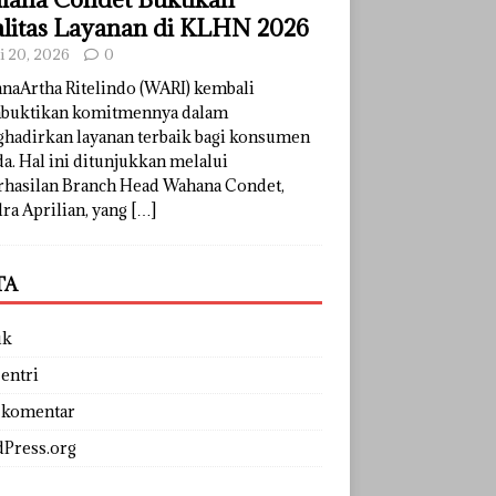
litas Layanan di KLHN 2026
li 20, 2026
0
naArtha Ritelindo (WARI) kembali
uktikan komitmennya dalam
hadirkan layanan terbaik bagi konsumen
a. Hal ini ditunjukkan melalui
rhasilan Branch Head Wahana Condet,
ra Aprilian, yang
[…]
TA
uk
entri
 komentar
Press.org