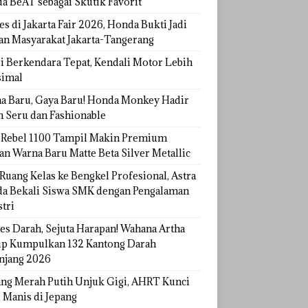
a BeAT sebagai Skutik Favorit
s di Jakarta Fair 2026, Honda Bukti Jadi
han Masyarakat Jakarta-Tangerang
si Berkendara Tepat, Kendali Motor Lebih
imal
a Baru, Gaya Baru! Honda Monkey Hadir
h Seru dan Fashionable
Rebel 1100 Tampil Makin Premium
an Warna Baru Matte Beta Silver Metallic
Ruang Kelas ke Bengkel Profesional, Astra
a Bekali Siswa SMK dengan Pengalaman
tri
tes Darah, Sejuta Harapan! Wahana Artha
p Kumpulkan 132 Kantong Darah
njang 2026
ang Merah Putih Unjuk Gigi, AHRT Kunci
 Manis di Jepang