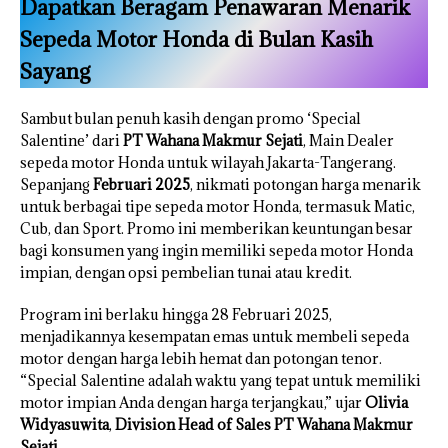
Dapatkan Beragam Penawaran Menarik
Sepeda Motor Honda di Bulan Kasih
Sayang
Sambut bulan penuh kasih dengan promo ‘Special
Salentine’ dari
PT Wahana Makmur Sejati
, Main Dealer
sepeda motor Honda untuk wilayah Jakarta-Tangerang.
Sepanjang
Februari 2025
, nikmati potongan harga menarik
untuk berbagai tipe sepeda motor Honda, termasuk Matic,
Cub, dan Sport. Promo ini memberikan keuntungan besar
bagi konsumen yang ingin memiliki sepeda motor Honda
impian, dengan opsi pembelian tunai atau kredit.
Program ini berlaku hingga 28 Februari 2025,
menjadikannya kesempatan emas untuk membeli sepeda
motor dengan harga lebih hemat dan potongan tenor.
“Special Salentine adalah waktu yang tepat untuk memiliki
motor impian Anda dengan harga terjangkau,” ujar
Olivia
Widyasuwita
,
Division Head of Sales PT Wahana Makmur
Sejati
.