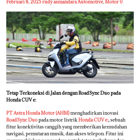
Februari 8, 2025
rudy asmandara
Automotive
,
Motor
0
Tetap Terkoneksi di Jalan dengan RoadSync Duo pada
Honda CUV e:
PT Astra Honda Motor (AHM)
menghadirkan inovasi
RoadSync Duo
pada motor listrik
Honda CUV e:
,
sebuah
fitur konektivitas canggih yang memberikan kemudahan
navigasi, pemutaran musik, dan akses telepon. Fitur ini