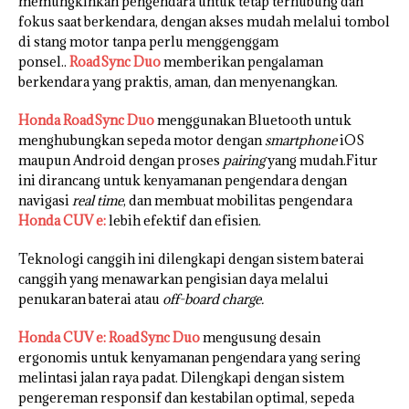
memungkinkan pengendara untuk tetap terhubung dan
fokus saat berkendara, dengan akses mudah melalui tombol
di stang motor tanpa perlu menggenggam
ponsel..
RoadSync Duo
memberikan pengalaman
berkendara yang praktis, aman, dan menyenangkan.
Honda RoadSync Duo
menggunakan Bluetooth untuk
menghubungkan sepeda motor dengan
smartphone
iOS
maupun Android dengan proses
pairing
yang mudah.Fitur
ini dirancang untuk kenyamanan pengendara dengan
navigasi
real time
, dan membuat mobilitas pengendara
Honda CUV e:
lebih efektif dan efisien.
Teknologi canggih ini dilengkapi dengan sistem baterai
canggih yang menawarkan pengisian daya melalui
penukaran baterai atau
off-board charge.
Honda CUV e: RoadSync Duo
mengusung desain
ergonomis untuk kenyamanan pengendara yang sering
melintasi jalan raya padat. Dilengkapi dengan sistem
pengereman responsif dan kestabilan optimal, sepeda