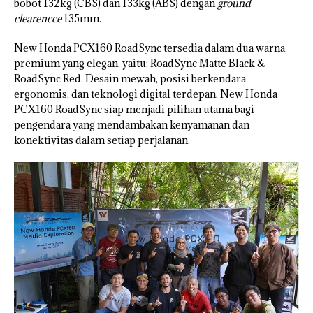
bobot 132kg (CBS) dan 133kg (ABS) dengan
ground
clearencce
135mm.
New Honda PCX160 RoadSync tersedia dalam dua warna
premium yang elegan, yaitu; RoadSync Matte Black &
RoadSync Red. Desain mewah, posisi berkendara
ergonomis, dan teknologi digital terdepan, New Honda
PCX160 RoadSync siap menjadi pilihan utama bagi
pengendara yang mendambakan kenyamanan dan
konektivitas dalam setiap perjalanan.