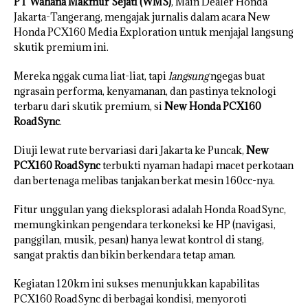
PT Wahana Makmur Sejati (WMS)
, Main Dealer Honda
Jakarta-Tangerang, mengajak jurnalis dalam acara New
Honda PCX160 Media Exploration untuk menjajal langsung
skutik premium ini.
Mereka nggak cuma liat-liat, tapi
langsung
ngegas buat
ngrasain performa, kenyamanan, dan pastinya teknologi
terbaru dari skutik premium, si
New Honda PCX160
RoadSync
.
Diuji lewat rute bervariasi dari Jakarta ke Puncak,
New
PCX160 RoadSync
terbukti nyaman hadapi macet perkotaan
dan bertenaga melibas tanjakan berkat mesin 160cc-nya.
Fitur unggulan yang dieksplorasi adalah Honda RoadSync,
memungkinkan pengendara terkoneksi ke HP (navigasi,
panggilan, musik, pesan) hanya lewat kontrol di stang,
sangat praktis dan bikin berkendara tetap aman.
Kegiatan 120km ini sukses menunjukkan kapabilitas
PCX160 RoadSync di berbagai kondisi, menyoroti