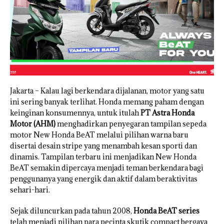
Jakarta – Kalau lagi berkendara dijalanan, motor yang satu
ini sering banyak terlihat. Honda memang paham dengan
keinginan konsumennya, untuk itulah
PT Astra Honda
Motor (AHM)
menghadirkan penyegaran tampilan sepeda
motor New Honda BeAT melalui pilihan warna baru
disertai desain stripe yang menambah kesan sporti dan
dinamis. Tampilan terbaru ini menjadikan New Honda
BeAT semakin dipercaya menjadi teman berkendara bagi
penggunanya yang energik dan aktif dalam beraktivitas
sehari-hari.
Sejak diluncurkan pada tahun 2008,
Honda BeAT series
telah menjadi pilihan para pecinta skutik compact bergaya